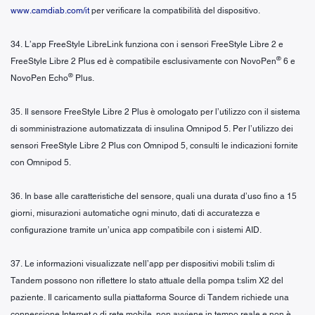
www.camdiab.com/it
per verificare la compatibilità del dispositivo.
34. L’app FreeStyle LibreLink funziona con i sensori FreeStyle Libre 2 e
®
FreeStyle Libre 2 Plus ed è compatibile esclusivamente con NovoPen
6 e
®
NovoPen Echo
Plus.
35. Il sensore FreeStyle Libre 2 Plus è omologato per l’utilizzo con il sistema
di somministrazione automatizzata di insulina Omnipod 5. Per l’utilizzo dei
sensori FreeStyle Libre 2 Plus con Omnipod 5, consulti le indicazioni fornite
con Omnipod 5.
36. In base alle caratteristiche del sensore, quali una durata d’uso fino a 15
giorni, misurazioni automatiche ogni minuto, dati di accuratezza e
configurazione tramite un’unica app compatibile con i sistemi AID.
37. Le informazioni visualizzate nell’app per dispositivi mobili t:slim di
Tandem possono non riflettere lo stato attuale della pompa t:slim X2 del
paziente. Il caricamento sulla piattaforma Source di Tandem richiede una
connessione Internet o di rete mobile, non avviene in tempo reale e non è