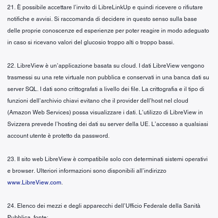
21. È possibile accettare l’invito di LibreLinkUp e quindi ricevere o rifiutare
notifiche e avvisi. Si raccomanda di decidere in questo senso sulla base
delle proprie conoscenze ed esperienze per poter reagire in modo adeguato
in caso si ricevano valori del glucosio troppo alti o troppo bassi.
22. LibreView è un’applicazione basata su cloud. I dati LibreView vengono
trasmessi su una rete virtuale non pubblica e conservati in una banca dati su
server SQL. I dati sono crittografati a livello dei file. La crittografia e il tipo di
funzioni dell’archivio chiavi evitano che il provider dell’host nel cloud
(Amazon Web Services) possa visualizzare i dati. L’utilizzo di LibreView in
Svizzera prevede l’hosting dei dati su server della UE. L’accesso a qualsiasi
account utente è protetto da password.
23. Il sito web LibreView è compatibile solo con determinati sistemi operativi
e browser. Ulteriori informazioni sono disponibili all’indirizzo
www.LibreView.com
.
24. Elenco dei mezzi e degli apparecchi dell’Ufficio Federale della Sanità
Pubblica, fonte: