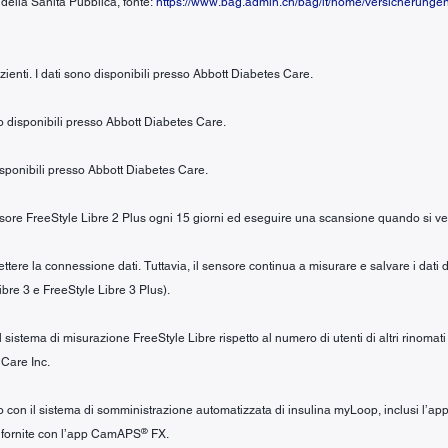
 della Sanità Pubblica, fonte:
https://www.bag.admin.ch/bag/it/home/versicherunge
zienti. I dati sono disponibili presso Abbott Diabetes Care.
ono disponibili presso Abbott Diabetes Care.
disponibili presso Abbott Diabetes Care.
ensore FreeStyle Libre 2 Plus ogni 15 giorni ed eseguire una scansione quando si ver
re la connessione dati. Tuttavia, il sensore continua a misurare e salvare i dati de
ibre 3 e FreeStyle Libre 3 Plus).
 sistema di misurazione FreeStyle Libre rispetto al numero di utenti di altri rinomat
 Care Inc.
zzo con il sistema di somministrazione automatizzata di insulina myLoop, inclusi l’
®
i fornite con l’app CamAPS
FX.