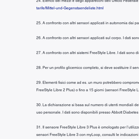
24. Elenco dei mezzi e degli apparecchi dell’Ufficio Federale
tarife/Mittel-und-Gegenstaendeliste.html
25. A confronto con altri sensori applicati in autonomia dai pa
26. A confronto con altri sensori applicati sul corpo. I dati s
27. A confronto con altri sistemi FreeStyle Libre. I dati sono 
28. Per un profilo glicemico completo, si deve sostituire il s
29. Elementi fisici come ad es. un muro potrebbero compromette
FreeStyle Libre 2 Plus) o fino a 15 giorni (sensori FreeStyle L
30. La dichiarazione si basa sul numero di utenti mondiali del
uso personale. I dati sono disponibili presso Abbott Diabetes
31. Il sensore FreeStyle Libre 3 Plus è omologato per l’utili
sensori FreeStyle Libre 3 con myLoop, consulti le indicazion