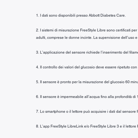
1. I dati sono disponibili presso Abbott Diabetes Care.
2. I sistemi di misurazione FreeStyle Libre sono certificati pe
adulti, comprese le donne incinte. La supervisione dell’uso e 
3. L’applicazione del sensore richiede l’inserimento del fila
4. Il controllo dei valori del glucosio deve essere ripetuto co
5. Il sensore è pronto per la misurazione del glucosio 60 minu
6. Il sensore è impermeabile all’acqua fino alla profondità di 
7. Lo smartphone o il lettore può acquisire i dati dal sensore 
8. L’app FreeStyle LibreLink e/o FreeStyle Libre 3 e il lettore