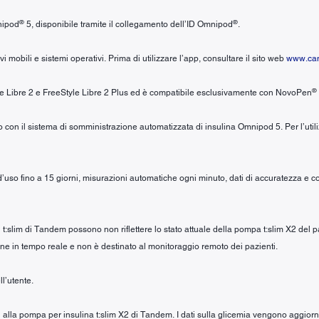
®
®
nipod
5, disponibile tramite il collegamento dell’ID Omnipod
.
mobili e sistemi operativi. Prima di utilizzare l’app, consultare il sito web
www.cam
®
yle Libre 2 e FreeStyle Libre 2 Plus ed è compatibile esclusivamente con NovoPen
zo con il sistema di somministrazione automatizzata di insulina Omnipod 5. Per l’uti
 d’uso fino a 15 giorni, misurazioni automatiche ogni minuto, dati di accuratezza e 
li t:slim di Tandem possono non riflettere lo stato attuale della pompa t:slim X2 del
ne in tempo reale e non è destinato al monitoraggio remoto dei pazienti.
l’utente.
 alla pompa per insulina t:slim X2 di Tandem. I dati sulla glicemia vengono aggiornati