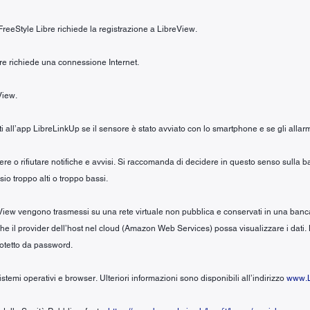
 FreeStyle Libre richiede la registrazione a LibreView.
ibre richiede una connessione Internet.
View.
iti all’app LibreLinkUp se il sensore è stato avviato con lo smartphone e se gli allarm
evere o rifiutare notifiche e avvisi. Si raccomanda di decidere in questo senso sull
io troppo alti o troppo bassi.
iew vengono trasmessi su una rete virtuale non pubblica e conservati in una banca dati
no che il provider dell’host nel cloud (Amazon Web Services) possa visualizzare i dati.
rotetto da password.
stemi operativi e browser. Ulteriori informazioni sono disponibili all’indirizzo
www.L