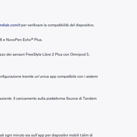
diab.com/it
per verificare la compatibilità del dispositivo.
®
6 e NovoPen Echo
Plus.
lizzo dei sensori FreeStyle Libre 2 Plus con Omnipod 5,
configurazione tramite un’unica app compatibile con i sistemi
 paziente. Il caricamento sulla piattaforma Source di Tandem
 ogni minuto sia sull’app per dispositivi mobili t:slim di