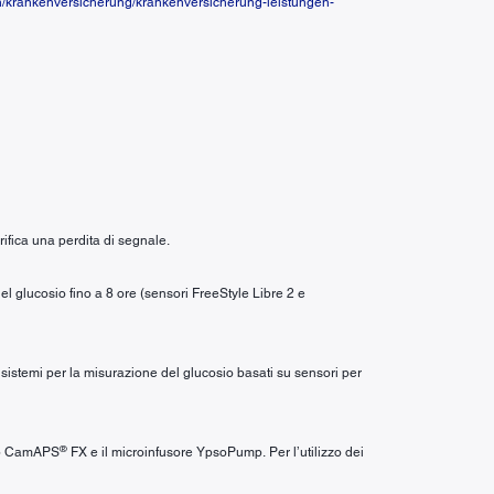
n/krankenversicherung/krankenversicherung-leistungen-
ifica una perdita di segnale.
l glucosio fino a 8 ore (sensori FreeStyle Libre 2 e
i sistemi per la misurazione del glucosio basati su sensori per
®
app CamAPS
FX e il microinfusore YpsoPump. Per l’utilizzo dei