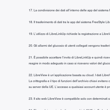
17. La condivisione dei dati all’interno delle app del sistema
18. Il trasferimento di dati tra le app del sistema FreeStyle L
19. L’utilizzo di LibreLinkUp richiede la registrazione a Libre
20. Gli allarmi del glucosio di utenti collegati vengono trasfer
21. È possibile accettare l’invito di LibreLinkUp e quindi ric
reagire in modo adeguato in caso si ricevano valori del glucos
22. LibreView è un’applicazione basata su cloud. I dati LibreV
La crittografia e il tipo di funzioni dell’archivio chiavi evita
su server della UE. L’accesso a qualsiasi account utente è p
23. Il sito web LibreView è compatibile solo con determinati si