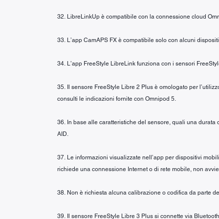
32. LibreLinkUp è compatibile con la connessione cloud Om
33. L’app CamAPS FX è compatibile solo con alcuni dispositivi 
34. L’app FreeStyle LibreLink funziona con i sensori FreeSt
35. Il sensore FreeStyle Libre 2 Plus è omologato per l’utiliz
consulti le indicazioni fornite con Omnipod 5.
36. In base alle caratteristiche del sensore, quali una durata
AID.
37. Le informazioni visualizzate nell’app per dispositivi mobi
richiede una connessione Internet o di rete mobile, non avvie
38. Non è richiesta alcuna calibrazione o codifica da parte del
39. Il sensore FreeStyle Libre 3 Plus si connette via Bluetooth