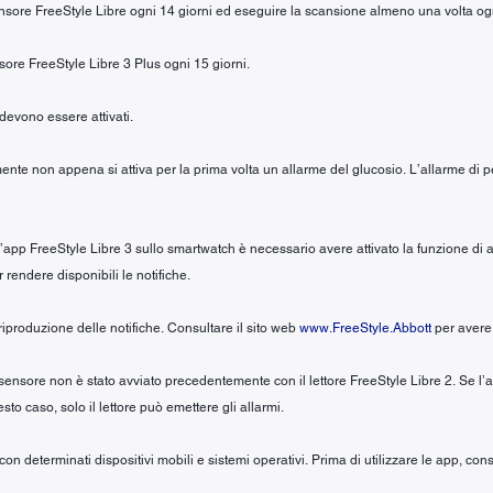
sensore FreeStyle Libre ogni 14 giorni ed eseguire la scansione almeno una volta og
nsore FreeStyle Libre 3 Plus ogni 15 giorni.
 devono essere attivati.
ente non appena si attiva per la prima volta un allarme del glucosio. L’allarme di per
ll’app FreeStyle Libre 3 sullo smartwatch è necessario avere attivato la funzione di 
r rendere disponibili le notifiche.
iproduzione delle notifiche. Consultare il sito web
www.FreeStyle.Abbott
per avere 
 sensore non è stato avviato precedentemente con il lettore FreeStyle Libre 2. Se l’
to caso, solo il lettore può emettere gli allarmi.
n determinati dispositivi mobili e sistemi operativi. Prima di utilizzare le app, cons