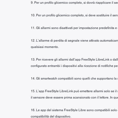
9. Per un profilo glicemico completo, si dovrà riapplicare il 
10. Per un profilo glicemico completo, si deve sostituire il se
11. Gli allarmi sono disattivati per impostazione predefinita e
12. L’allarme di perdita di segnale viene attivato automaticam
qualsiasi momento.
13. Per ricevere gli allarmi dall’app FreeStyle LibreLink o da
configurato entrambi i dispositivi alla ricezione di notifiche pe
14. Gli smartwatch compatibili sono quelli che supportano la r
15. L’app FreeStyle LibreLink può emettere allarmi solo se il
il sensore deve essere prima scansionato con il lettore. In ques
16. Le app del sistema FreeStyle Libre sono compatibili solo co
compatibilità del dispositivo.