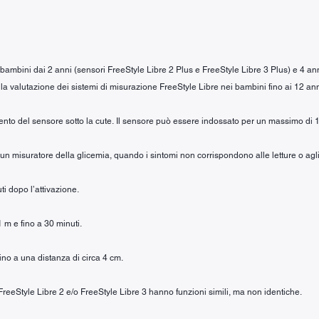
r bambini dai 2 anni (sensori FreeStyle Libre 2 Plus e FreeStyle Libre 3 Plus) e 4 an
la valutazione dei sistemi di misurazione FreeStyle Libre nei bambini fino ai 12 ann
mento del sensore sotto la cute. Il sensore può essere indossato per un massimo di 1
n un misuratore della glicemia, quando i sintomi non corrispondono alle letture o agli
ti dopo l’attivazione.
1 m e fino a 30 minuti.
fino a una distanza di circa 4 cm.
 FreeStyle Libre 2 e/o FreeStyle Libre 3 hanno funzioni simili, ma non identiche.