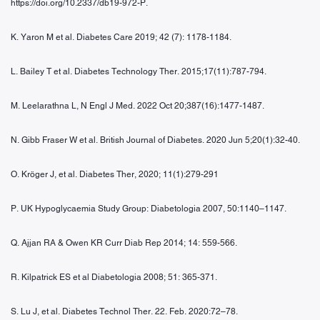
https://doi.org/10.2337/db19-972-P.
K. Yaron M et al. Diabetes Care 2019; 42 (7): 1178-1184.
L. Bailey T et al. Diabetes Technology Ther. 2015;17(11):787-794.
M. Leelarathna L, N Engl J Med. 2022 Oct 20;387(16):1477-1487.
N. Gibb Fraser W et al. British Journal of Diabetes. 2020 Jun 5;20(1):32-40.
O. Kröger J, et al. Diabetes Ther, 2020; 11(1):279-291
P. UK Hypoglycaemia Study Group: Diabetologia 2007, 50:1140–1147.
Q. Ajjan RA & Owen KR Curr Diab Rep 2014; 14: 559-566.
R. Kilpatrick ES et al Diabetologia 2008; 51: 365-371.
S. Lu J, et al. Diabetes Technol Ther. 22. Feb. 2020:72–78.