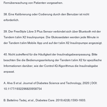
Fernüberwachung von Patienten vorgesehen.
38. Eine Kalibrierung oder Codierung durch den Benutzer ist nicht
erforderlich.
39. Der FreeStyle Libre 3 Plus Sensor verbindet sich über Bluetooth mit der
Tandem t:slim X2 Insulinpumpe. Die Glukosedaten werden jede Minute in
der Tandem t:slim Mobile App und auf der t:slim X2 Insulinpumpe angezeigt.
40. Nicht zutreffend für die Häufigkeit der Insulinabgabeanpassung. Bitte
beachten Sie die Bedienungsanleitung der Tandem t:slim X2 für spezifische
Informationen darüber, wie der Control-IQ Algorithmus die Insulinabgabe
anpasst.
A. Alva S et al. Journal of Diabetes Science and Technology, 2020 | DOI:
10.1177/1932296820958754
B. Battelino Tadej, et al., Diabetes Care. 2019;42(8):1593-1603.