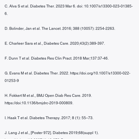
C. Alva S et al. Diabetes Ther. 2023 Mar 6. doi: 10.1007/s13300-023-01385-
6.
D. Bolinder, Jan et al. The Lancet. 2016; 388 (10057): 2254-2263.
E. Charleer Sara et al., Diabetes Care. 2020;43(2):389-397.
F. Dunn T et al. Diabetes Res Clin Pract. 2018 Mar;137:37-46.
G. Evans M et al. Diabetes Ther. 2022. https://doi.org/10.1007/s13300-022-
01253-9
H. Fokkert M et al., BMJ Open Diab Res Care. 2019.
https://doi:10.1136/bmjdrc-2019-000809.
I. Haak T et al. Diabetes Therapy. 2017; 8 (1): 55–73.
J. Lang J et al., [Poster 972]. Diabetes 2019;68(suppl 1).