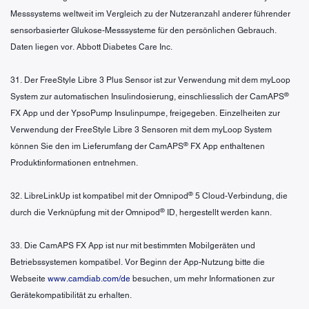
Messsystems weltweit im Vergleich zu der Nutzeranzahl anderer führender
sensorbasierter Glukose-Messsysteme für den persönlichen Gebrauch.
Daten liegen vor. Abbott Diabetes Care Inc.
31. Der FreeStyle Libre 3 Plus Sensor ist zur Verwendung mit dem myLoop
®
System zur automatischen Insulindosierung, einschliesslich der CamAPS
FX App und der YpsoPump Insulinpumpe, freigegeben. Einzelheiten zur
Verwendung der FreeStyle Libre 3 Sensoren mit dem myLoop System
®
können Sie den im Lieferumfang der CamAPS
FX App enthaltenen
Produktinformationen entnehmen.
®
32. LibreLinkUp ist kompatibel mit der Omnipod
5 Cloud-Verbindung, die
®
durch die Verknüpfung mit der Omnipod
ID, hergestellt werden kann.
33. Die CamAPS FX App ist nur mit bestimmten Mobilgeräten und
Betriebssystemen kompatibel. Vor Beginn der App-Nutzung bitte die
Webseite
www.camdiab.com/de
besuchen, um mehr Informationen zur
Gerätekompatibilität zu erhalten.