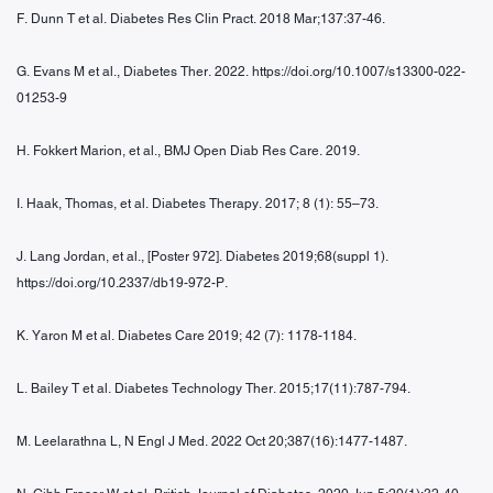
F. Dunn T et al. Diabetes Res Clin Pract. 2018 Mar;137:37-46.
G. Evans M et al., Diabetes Ther. 2022. https://doi.org/10.1007/s13300-022-
01253-9
H. Fokkert Marion, et al., BMJ Open Diab Res Care. 2019.
I. Haak, Thomas, et al. Diabetes Therapy. 2017; 8 (1): 55–73.
J. Lang Jordan, et al., [Poster 972]. Diabetes 2019;68(suppl 1).
https://doi.org/10.2337/db19-972-P.
K. Yaron M et al. Diabetes Care 2019; 42 (7): 1178-1184.
L. Bailey T et al. Diabetes Technology Ther. 2015;17(11):787-794.
M. Leelarathna L, N Engl J Med. 2022 Oct 20;387(16):1477-1487.