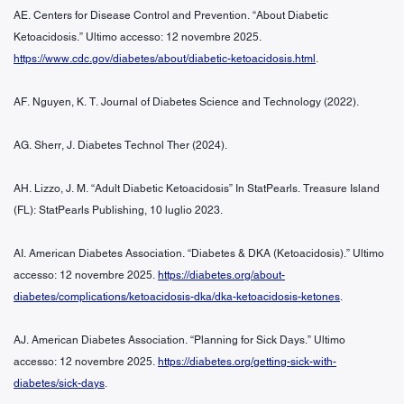
AE. Centers for Disease Control and Prevention. “About Diabetic
Ketoacidosis.” Ultimo accesso: 12 novembre 2025.
https://www.cdc.gov/diabetes/about/diabetic-ketoacidosis.html
.
AF. Nguyen, K. T. Journal of Diabetes Science and Technology (2022).
AG. Sherr, J. Diabetes Technol Ther (2024).
AH. Lizzo, J. M. “Adult Diabetic Ketoacidosis” In StatPearls. Treasure Island
(FL): StatPearls Publishing, 10 luglio 2023.
AI. American Diabetes Association. “Diabetes & DKA (Ketoacidosis).” Ultimo
accesso: 12 novembre 2025.
https://diabetes.org/about-
diabetes/complications/ketoacidosis-dka/dka-ketoacidosis-ketones
.
AJ. American Diabetes Association. “Planning for Sick Days.” Ultimo
accesso: 12 novembre 2025.
https://diabetes.org/getting-sick-with-
diabetes/sick-days
.