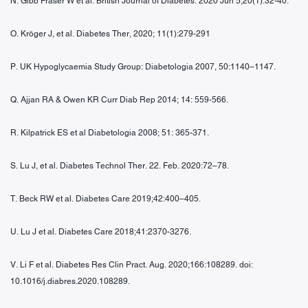
N. Gibb Fraser W et al. British Journal of Diabetes. 2020 Jun 5;20(1):32-40.
O. Kröger J, et al. Diabetes Ther, 2020; 11(1):279-291
P. UK Hypoglycaemia Study Group: Diabetologia 2007, 50:1140–1147.
Q. Ajjan RA & Owen KR Curr Diab Rep 2014; 14: 559-566.
R. Kilpatrick ES et al Diabetologia 2008; 51: 365-371.
S. Lu J, et al. Diabetes Technol Ther. 22. Feb. 2020:72–78.
T. Beck RW et al. Diabetes Care 2019;42:400–405.
U. Lu J et al. Diabetes Care 2018;41:2370-3276.
V. Li F et al. Diabetes Res Clin Pract. Aug. 2020;166:108289. doi:
10.1016/j.diabres.2020.108289.