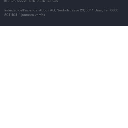
© 2026 Abbott. Tutti i diritti riservati.
Indirizzo dell’azienda: Abbott AG, Neuhofstrasse 23, 6341 Baar, Tel. 0800
804 404** (numero verde)