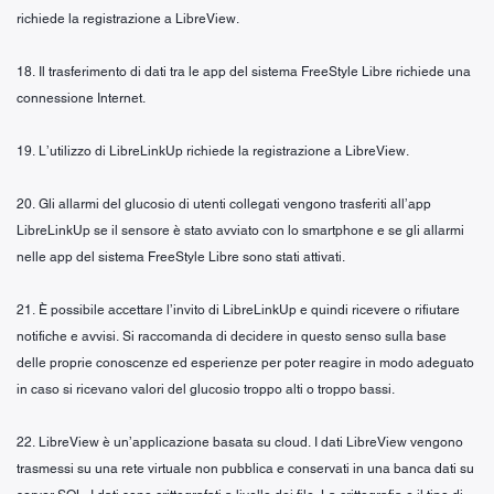
richiede la registrazione a LibreView.
18. Il trasferimento di dati tra le app del sistema FreeStyle Libre richiede una
connessione Internet.
19. L’utilizzo di LibreLinkUp richiede la registrazione a LibreView.
20. Gli allarmi del glucosio di utenti collegati vengono trasferiti all’app
LibreLinkUp se il sensore è stato avviato con lo smartphone e se gli allarmi
nelle app del sistema FreeStyle Libre sono stati attivati.
21. È possibile accettare l’invito di LibreLinkUp e quindi ricevere o rifiutare
notifiche e avvisi. Si raccomanda di decidere in questo senso sulla base
delle proprie conoscenze ed esperienze per poter reagire in modo adeguato
in caso si ricevano valori del glucosio troppo alti o troppo bassi.
22. LibreView è un’applicazione basata su cloud. I dati LibreView vengono
trasmessi su una rete virtuale non pubblica e conservati in una banca dati su