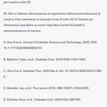
per insulina t:slim X2.
40. Non si riferisce alla frequenza di regolazione della somministrazione di
insulina. Fare riferimento al manuale d’uso di t:slim X2 di Tandem per
informazioni specifiche su come l’algoritmo Control-IQ adatti la
somministrazione di insulina.
A. Alva S et al. Journal of Diabetes Science and Technology, 2020 | DOI:
10.1177/1932296820958754
B. Battelino Tadej, et al., Diabetes Care. 2019;42(8):1593-1603.
C. Alva S et al. Diabetes Ther. 2023 Mar 6. doi: 10.1007/s13300-023-01385-
6.
D. Bolinder, Jan, et al. The Lancet. 2016; 388 (10057): 2254-2263.
E. Charleer Sara, et al., Diabetes Care. 2020;43(2):389-397.