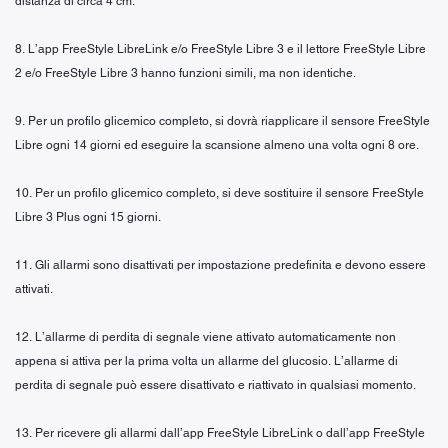
distanza di circa 4 cm.
8. L’app FreeStyle LibreLink e/o FreeStyle Libre 3 e il lettore FreeStyle Libre
2 e/o FreeStyle Libre 3 hanno funzioni simili, ma non identiche.
9. Per un profilo glicemico completo, si dovrà riapplicare il sensore FreeStyle
Libre ogni 14 giorni ed eseguire la scansione almeno una volta ogni 8 ore.
10. Per un profilo glicemico completo, si deve sostituire il sensore FreeStyle
Libre 3 Plus ogni 15 giorni.
11. Gli allarmi sono disattivati per impostazione predefinita e devono essere
attivati.
12. L’allarme di perdita di segnale viene attivato automaticamente non
appena si attiva per la prima volta un allarme del glucosio. L’allarme di
perdita di segnale può essere disattivato e riattivato in qualsiasi momento.
13. Per ricevere gli allarmi dall’app FreeStyle LibreLink o dall’app FreeStyle