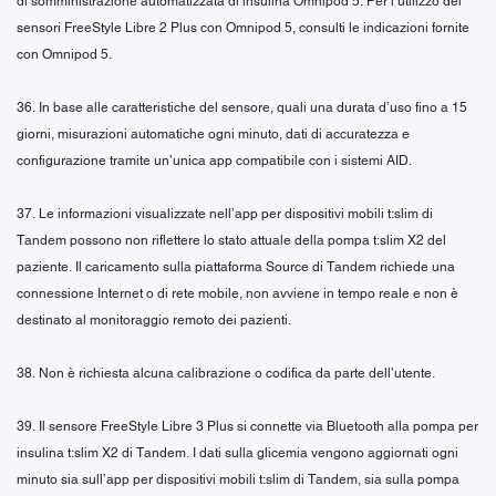
di somministrazione automatizzata di insulina Omnipod 5. Per l’utilizzo dei
sensori FreeStyle Libre 2 Plus con Omnipod 5, consulti le indicazioni fornite
con Omnipod 5.
36. In base alle caratteristiche del sensore, quali una durata d’uso fino a 15
giorni, misurazioni automatiche ogni minuto, dati di accuratezza e
configurazione tramite un’unica app compatibile con i sistemi AID.
37. Le informazioni visualizzate nell’app per dispositivi mobili t:slim di
Tandem possono non riflettere lo stato attuale della pompa t:slim X2 del
paziente. Il caricamento sulla piattaforma Source di Tandem richiede una
connessione Internet o di rete mobile, non avviene in tempo reale e non è
destinato al monitoraggio remoto dei pazienti.
38. Non è richiesta alcuna calibrazione o codifica da parte dell’utente.
39. Il sensore FreeStyle Libre 3 Plus si connette via Bluetooth alla pompa per
insulina t:slim X2 di Tandem. I dati sulla glicemia vengono aggiornati ogni
minuto sia sull’app per dispositivi mobili t:slim di Tandem, sia sulla pompa