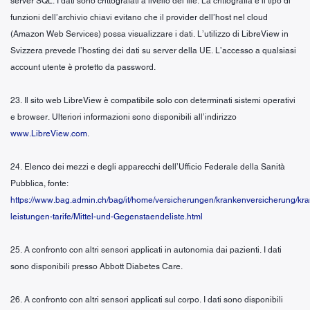
server SQL. I dati sono crittografati a livello dei file. La crittografia e il tipo di
funzioni dell’archivio chiavi evitano che il provider dell’host nel cloud
(Amazon Web Services) possa visualizzare i dati. L’utilizzo di LibreView in
Svizzera prevede l’hosting dei dati su server della UE. L’accesso a qualsiasi
account utente è protetto da password.
23. Il sito web LibreView è compatibile solo con determinati sistemi operativi
e browser. Ulteriori informazioni sono disponibili all’indirizzo
www.LibreView.com
.
24. Elenco dei mezzi e degli apparecchi dell’Ufficio Federale della Sanità
Pubblica, fonte:
https://www.bag.admin.ch/bag/it/home/versicherungen/krankenversicherung/kr
leistungen-tarife/Mittel-und-Gegenstaendeliste.html
25. A confronto con altri sensori applicati in autonomia dai pazienti. I dati
sono disponibili presso Abbott Diabetes Care.
26. A confronto con altri sensori applicati sul corpo. I dati sono disponibili