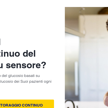
l
inuo del
u sensore?
o del glucosio basati su
lucosio dei Suoi pazienti ogni
NITORAGGIO CONTINUO