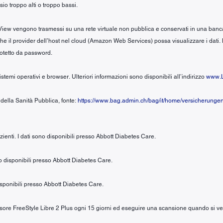
io troppo alti o troppo bassi.
iew vengono trasmessi su una rete virtuale non pubblica e conservati in una banca dati
no che il provider dell’host nel cloud (Amazon Web Services) possa visualizzare i dati.
rotetto da password.
stemi operativi e browser. Ulteriori informazioni sono disponibili all’indirizzo
www.L
 della Sanità Pubblica, fonte:
https://www.bag.admin.ch/bag/it/home/versicherunge
zienti. I dati sono disponibili presso Abbott Diabetes Care.
ono disponibili presso Abbott Diabetes Care.
disponibili presso Abbott Diabetes Care.
ensore FreeStyle Libre 2 Plus ogni 15 giorni ed eseguire una scansione quando si ver