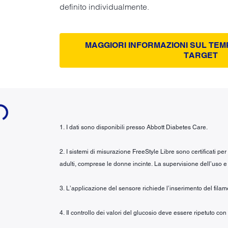
definito individualmente.
MAGGIORI INFORMAZIONI SUL TEM
TARGET
...
1. I dati sono disponibili presso Abbott Diabetes Care.
2. I sistemi di misurazione FreeStyle Libre sono certificati pe
adulti, comprese le donne incinte. La supervisione dell’uso e 
3. L’applicazione del sensore richiede l’inserimento del fila
4. Il controllo dei valori del glucosio deve essere ripetuto co