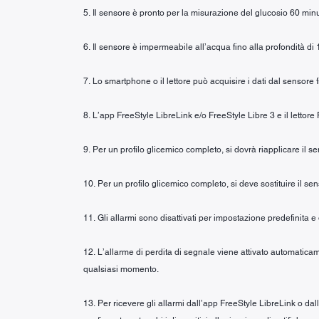
5. Il sensore è pronto per la misurazione del glucosio 60 minu
6. Il sensore è impermeabile all’acqua fino alla profondità di 
7. Lo smartphone o il lettore può acquisire i dati dal sensore 
8. L’app FreeStyle LibreLink e/o FreeStyle Libre 3 e il lettore
9. Per un profilo glicemico completo, si dovrà riapplicare il 
10. Per un profilo glicemico completo, si deve sostituire il se
11. Gli allarmi sono disattivati per impostazione predefinita e
12. L’allarme di perdita di segnale viene attivato automaticam
qualsiasi momento.
13. Per ricevere gli allarmi dall’app FreeStyle LibreLink o da