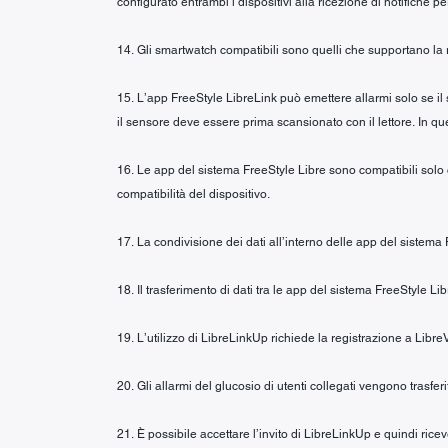
configurato entrambi i dispositivi alla ricezione di notifiche pe
14. Gli smartwatch compatibili sono quelli che supportano la r
15. L’app FreeStyle LibreLink può emettere allarmi solo se il
il sensore deve essere prima scansionato con il lettore. In ques
16. Le app del sistema FreeStyle Libre sono compatibili solo co
compatibilità del dispositivo.
17. La condivisione dei dati all’interno delle app del sistema
18. Il trasferimento di dati tra le app del sistema FreeStyle L
19. L’utilizzo di LibreLinkUp richiede la registrazione a Libre
20. Gli allarmi del glucosio di utenti collegati vengono trasfer
21. È possibile accettare l’invito di LibreLinkUp e quindi ric