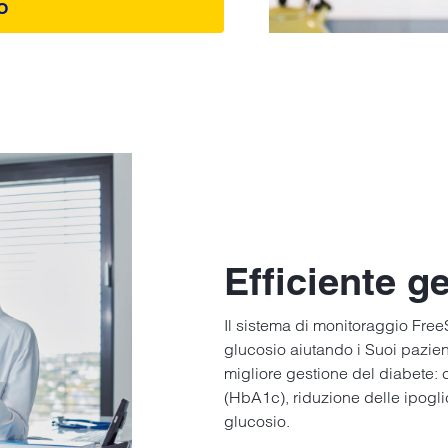
O
Efficiente g
Il sistema di monitoraggio FreeS
glucosio aiutando i Suoi pazient
migliore gestione del diabete: c
(HbA1c), riduzione delle ipoglic
glucosio.