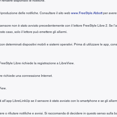
r rendere disponibili le notifiche.
iproduzione delle notifiche. Consultare il sito web
www.FreeStyle.Abbott
per avere 
 sensore non è stato avviato precedentemente con il lettore FreeStyle Libre 2. Se l’
to caso, solo il lettore può emettere gli allarmi.
n determinati dispositivi mobili e sistemi operativi. Prima di utilizzare le app, cons
 FreeStyle Libre richiede la registrazione a LibreView.
ibre richiede una connessione Internet.
View.
iti all’app LibreLinkUp se il sensore è stato avviato con lo smartphone e se gli allarm
evere o rifiutare notifiche e avvisi. Si raccomanda di decidere in questo senso sull