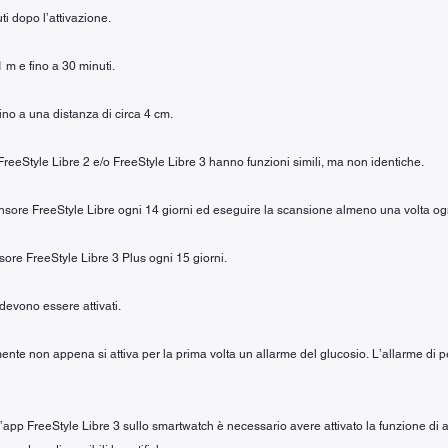
ti dopo l’attivazione.
1 m e fino a 30 minuti.
fino a una distanza di circa 4 cm.
 FreeStyle Libre 2 e/o FreeStyle Libre 3 hanno funzioni simili, ma non identiche.
sensore FreeStyle Libre ogni 14 giorni ed eseguire la scansione almeno una volta og
nsore FreeStyle Libre 3 Plus ogni 15 giorni.
 devono essere attivati.
ente non appena si attiva per la prima volta un allarme del glucosio. L’allarme di per
ll’app FreeStyle Libre 3 sullo smartwatch è necessario avere attivato la funzione di 