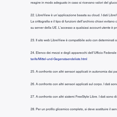
reagire in modo adeguato in caso si ricevano valori del glucos
22. LibreView è un’applicazione basata su cloud. I dati LibreV
La crittografia e il tipo di funzioni dell’archivio chiavi evita
su server della UE. L’accesso a qualsiasi account utente è p
23. Il sito web LibreView è compatibile solo con determinati si
24. Elenco dei mezzi e degli apparecchi dell’Ufficio Federale
tarife/Mittel-und-Gegenstaendeliste.html
25. A confronto con altri sensori applicati in autonomia dai pa
26. A confronto con altri sensori applicati sul corpo. I dati s
27. A confronto con altri sistemi FreeStyle Libre. I dati sono 
28. Per un profilo glicemico completo, si deve sostituire il s