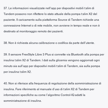
37. Le informazioni visualizzate nell’app per dispositivi mobili t:slim di
Tandem possono non riflettere lo stato attuale della pompa t:slim X2 del
paziente. Il caricamento sulla piattaforma Source di Tandem richiede una
connessione Internet o di rete mobile, non avviene in tempo reale e non è
destinato al monitoraggio remoto dei pazienti.
38. Non è richiesta alcuna calibrazione o codifica da parte dell’utente.
39. Il sensore FreeStyle Libre 3 Plus si connette via Bluetooth alla pompa per
insulina t:slim X2 di Tandem. I dati sulla glicemia vengono aggiornati ogni
minuto sia sull’app per dispositivi mobili t:slim di Tandem, sia sulla pompa
per insulina t:slim X2.
40. Non si riferisce alla frequenza di regolazione della somministrazione di
insulina. Fare riferimento al manuale d’uso di t:slim X2 di Tandem per
informazioni specifiche su come l’algoritmo Control-IQ adatti la
somministrazione di insulina.