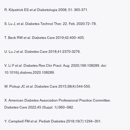
R. Kilpatrick ES et al Diabetologia 2008; 51: 365-371.
S. Lu J, et al. Diabetes Technol Ther. 22. Feb. 2020:72–78.
T. Beck RW et al. Diabetes Care 2019;42:400–405.
U. Lu J et al. Diabetes Care 2018;41:2370-3276.
V. Li F et al. Diabetes Res Clin Pract. Aug. 2020;166:108289. doi:
10.1016/j.diabres.2020.108289.
W. Pickup JC et al. Diabetes Care 2015;38(4):544-550.
X. American Diabetes Association Professional Practice Committee.
Diabetes Care 2022;45 (Suppl. 1):S60–S82.
Y. Campbell FM et al. Pediatr Diabetes 2018;19(7):1294–301.