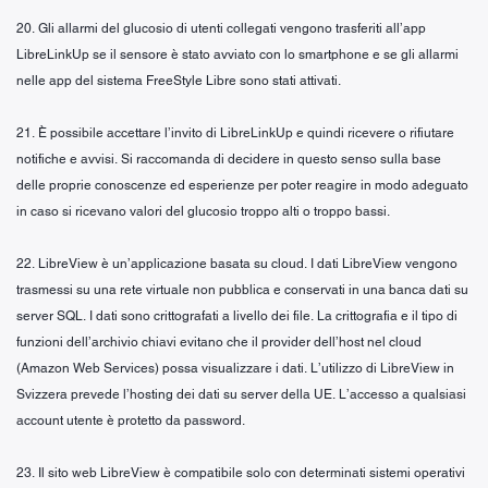
20. Gli allarmi del glucosio di utenti collegati vengono trasferiti all’app
LibreLinkUp se il sensore è stato avviato con lo smartphone e se gli allarmi
nelle app del sistema FreeStyle Libre sono stati attivati.
21. È possibile accettare l’invito di LibreLinkUp e quindi ricevere o rifiutare
notifiche e avvisi. Si raccomanda di decidere in questo senso sulla base
delle proprie conoscenze ed esperienze per poter reagire in modo adeguato
in caso si ricevano valori del glucosio troppo alti o troppo bassi.
22. LibreView è un’applicazione basata su cloud. I dati LibreView vengono
trasmessi su una rete virtuale non pubblica e conservati in una banca dati su
server SQL. I dati sono crittografati a livello dei file. La crittografia e il tipo di
funzioni dell’archivio chiavi evitano che il provider dell’host nel cloud
(Amazon Web Services) possa visualizzare i dati. L’utilizzo di LibreView in
Svizzera prevede l’hosting dei dati su server della UE. L’accesso a qualsiasi
account utente è protetto da password.
23. Il sito web LibreView è compatibile solo con determinati sistemi operativi