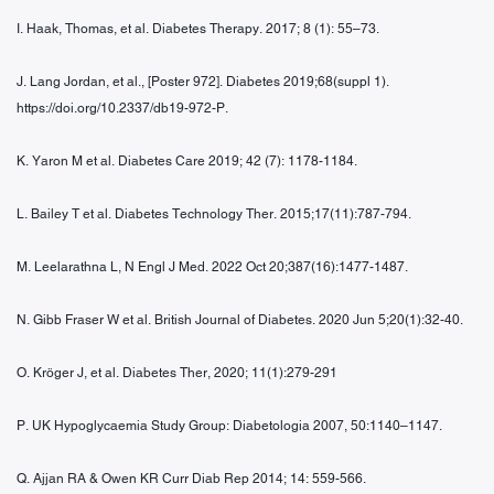
I. Haak, Thomas, et al. Diabetes Therapy. 2017; 8 (1): 55–73.
J. Lang Jordan, et al., [Poster 972]. Diabetes 2019;68(suppl 1).
https://doi.org/10.2337/db19-972-P.
K. Yaron M et al. Diabetes Care 2019; 42 (7): 1178-1184.
L. Bailey T et al. Diabetes Technology Ther. 2015;17(11):787-794.
M. Leelarathna L, N Engl J Med. 2022 Oct 20;387(16):1477-1487.
N. Gibb Fraser W et al. British Journal of Diabetes. 2020 Jun 5;20(1):32-40.
O. Kröger J, et al. Diabetes Ther, 2020; 11(1):279-291
P. UK Hypoglycaemia Study Group: Diabetologia 2007, 50:1140–1147.
Q. Ajjan RA & Owen KR Curr Diab Rep 2014; 14: 559-566.