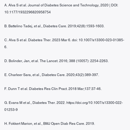
A. Alva S et al. Journal of Diabetes Science and Technology, 2020 | DOI:
10.1177/1932296820958754
B. Battelino Tadej, et al., Diabetes Care. 2019;42(8):1593-1603.
C. Alva S et al. Diabetes Ther. 2023 Mar 6. doi: 10.1007/s13300-023-01385-
6.
D. Bolinder, Jan, et al. The Lancet. 2016; 388 (10057): 2254-2263.
E. Charleer Sara, et al., Diabetes Care. 2020;43(2):389-397.
F. Dunn T et al. Diabetes Res Clin Pract. 2018 Mar;137:37-46.
G. Evans M et al., Diabetes Ther. 2022. https://doi.org/10.1007/s13300-022-
01253-9
H. Fokkert Marion, et al., BMJ Open Diab Res Care. 2019.