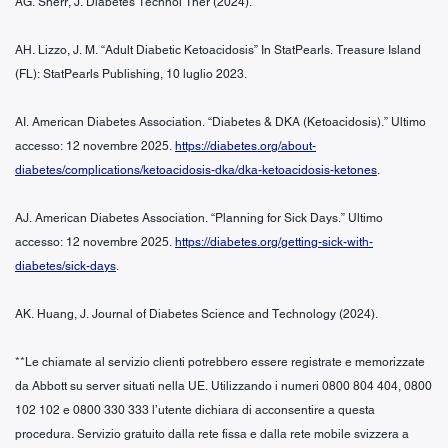
AG. Sherr, J. Diabetes Technol Ther (2024).
AH. Lizzo, J. M. “Adult Diabetic Ketoacidosis” In StatPearls. Treasure Island
(FL): StatPearls Publishing, 10 luglio 2023.
AI. American Diabetes Association. “Diabetes & DKA (Ketoacidosis).” Ultimo
accesso: 12 novembre 2025.
https://diabetes.org/about-
diabetes/complications/ketoacidosis-dka/dka-ketoacidosis-ketones
.
AJ. American Diabetes Association. “Planning for Sick Days.” Ultimo
accesso: 12 novembre 2025.
https://diabetes.org/getting-sick-with-
diabetes/sick-days
.
AK. Huang, J. Journal of Diabetes Science and Technology (2024).
**Le chiamate al servizio clienti potrebbero essere registrate e memorizzate
da Abbott su server situati nella UE. Utilizzando i numeri 0800 804 404, 0800
102 102 e 0800 330 333 l’utente dichiara di acconsentire a questa
procedura. Servizio gratuito dalla rete fissa e dalla rete mobile svizzera a