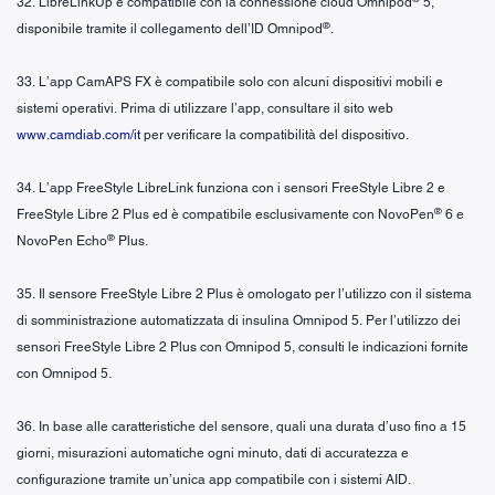
32. LibreLinkUp è compatibile con la connessione cloud Omnipod
5,
®
disponibile tramite il collegamento dell’ID Omnipod
.
33. L’app CamAPS FX è compatibile solo con alcuni dispositivi mobili e
sistemi operativi. Prima di utilizzare l’app, consultare il sito web
www.camdiab.com/it
per verificare la compatibilità del dispositivo.
34. L’app FreeStyle LibreLink funziona con i sensori FreeStyle Libre 2 e
®
FreeStyle Libre 2 Plus ed è compatibile esclusivamente con NovoPen
6 e
®
NovoPen Echo
Plus.
35. Il sensore FreeStyle Libre 2 Plus è omologato per l’utilizzo con il sistema
di somministrazione automatizzata di insulina Omnipod 5. Per l’utilizzo dei
sensori FreeStyle Libre 2 Plus con Omnipod 5, consulti le indicazioni fornite
con Omnipod 5.
36. In base alle caratteristiche del sensore, quali una durata d’uso fino a 15
giorni, misurazioni automatiche ogni minuto, dati di accuratezza e
configurazione tramite un’unica app compatibile con i sistemi AID.