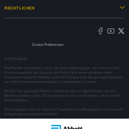
RECHTLICHES
Cookie-Präferenzen
© 2026 Abbott.
Alle Rechte vorbehalten. Libre, das Schmetterlingslogo, die Form und das
Erscheinungsbild des Sensors, die Farbe Gelb sowie sämtliche damit
zusammenhängende Marken und/oder Designs sind das geistige Eigentum
der Abbott Unternehmensgruppe in ausgewählten Ländern.
Bei den hier gezeigten Bildern handelt es sich um Agenturfotos, die mit
Models gestellt wurden. Glukosedaten dienen zur Illustration, keine echten
Patientendaten.
Das Lesegerät oder die Apps der FreeStyle Libre Messsysteme sind sowohl
in mg/dl als auch mmol/l erhältlich.
mylife Loop und YpsoPump sind eingetragene Handelsmarken von
Ypsomed AG. CamAPS ist eine eingetragene Marke von CamDiab Ltd.