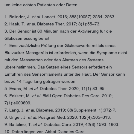
um keine echten Patienten oder Daten.
1. Bolinder, J.
et al
. Lancet. 2016; 388(10057):2254–2263.
2. Haak, T.
et al.
Diabetes Ther. 2017; 8(1):55–73.
3. Der Sensor ist 60 Minuten nach der Aktivierung für die
Glukosemessung bereit.
4. Eine zusätzliche Prüfung der Glukosewerte mittels eines
Blutzucker-Messgeräts ist erforderlich, wenn die Symptome nicht
mit den Messwerten oder den Alarmen des Systems
übereinstimmen. Das Setzen eines Sensors erfordert ein
Einführen des Sensorfilaments unter die Haut. Der Sensor kann
bis zu 14 Tage lang getragen werden.
5. Evans, M.
et al.
Diabetes Ther. 2020; 11(1):83–95.
6. Fokkert, M.
et al.
BMJ Open Diabetes Res Care. 2019;
7(1):e000809.
7. Lang, J.
et al
. Diabetes. 2019; 68(Supplement_1):972-P.
8. Unger, J.
et al.
Postgrad Med. 2020; 132(4):305–313.
9. Battelino, T.
et al.
Diabetes Care. 2019; 42(8):1593–1603.
10. Daten liegen vor. Abbot Diabetes Care.