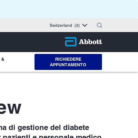
Switzerland
(it)
 &
RICHIEDERE
APPUNTAMENTO
iew
ma di gestione del diabete
 pazienti e personale medico