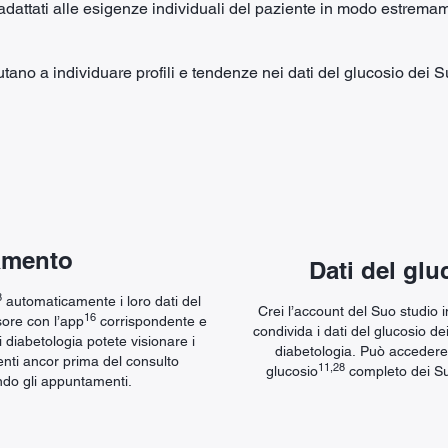
adattati alle esigenze individuali del paziente in modo estrem
iutano a individuare profili e tendenze nei dati del glucosio dei
amento
Dati del glu
8
automaticamente i loro dati del
Crei l’account del Suo studio
16
sore con l’app
corrispondente e
condivida i dati del glucosio de
i diabetologia potete visionare i
diabetologia. Può accedere
ienti ancor prima del consulto
11,28
glucosio
completo dei Suo
ndo gli appuntamenti.