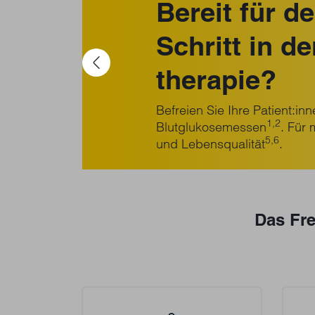
Bereit für d
Schritt in d
Previous
therapie?
Befreien Sie Ihre Patient:in
1,2
Blutglukosemessen
. Für 
5,6
und Lebensqualität
.
Das Fre