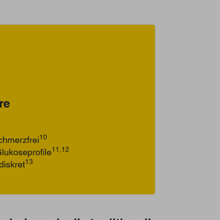
re
10
chmerzfrei
11,12
Glukoseprofile
13
diskret