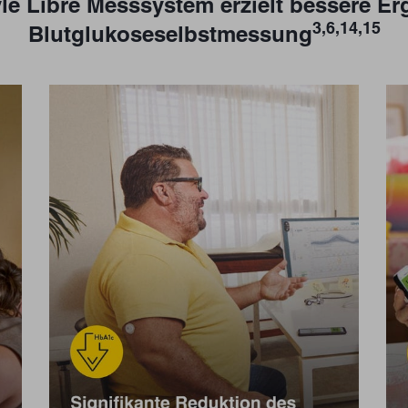
le Libre Messsystem erzielt bessere Erge
3,6,14,15
Blutglukoseselbstmessung