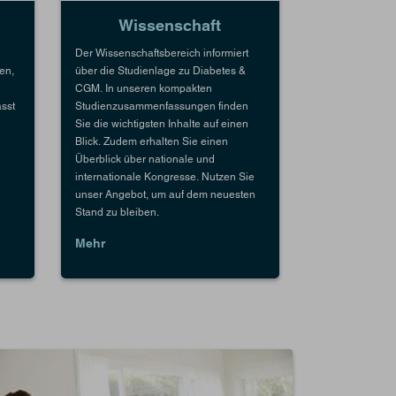
Wissenschaft
Der Wissenschaftsbereich informiert
en,
über die Studienlage zu Diabetes &
CGM. In unseren kompakten
sst
Studienzusammenfassungen finden
Sie die wichtigsten Inhalte auf einen
Blick. Zudem erhalten Sie einen
Überblick über nationale und
internationale Kongresse. Nutzen Sie
unser Angebot, um auf dem neuesten
Stand zu bleiben.
Mehr