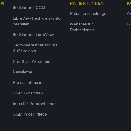
EM
PATIENT:INNEN
K
Ihr Start mit CGM
Patientenschulungen
Ak
LibreView Fachkreiskonto
bestellen
Websites für
Bi
Patient:innen
Ihr Start mit LibreView
Terminvereinbarung mit
Außendienst
FreeStyle Akademie
Newsletter
Praxismaterialien
CGM Gutachten
Infos für Referent:innen
CGM in der Pflege