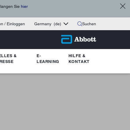
elangen Sie
hier
n / Einloggen
Germany
(de)
Suchen
ELLES &
E-
HILFE &
RESSE
LEARNING
KONTAKT