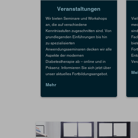
Veranstaltungen
Wir bieten Seminare und Workshops
Vie
an, die auf verschiedene
med
Kenntnisstufen zugeschnitten sind. Von
sin
grundlegenden Einführungen bis hin
Fach
zu spezialisierten
biet
Anwendungsseminaren decken wir alle
For
Aspekte der modernen
Entd
Diabetestherapie ab – online und in
Ver
Präsenz. Informieren Sie sich jetzt über
Me
unser aktuelles Fortbildungsangebot.
Mehr