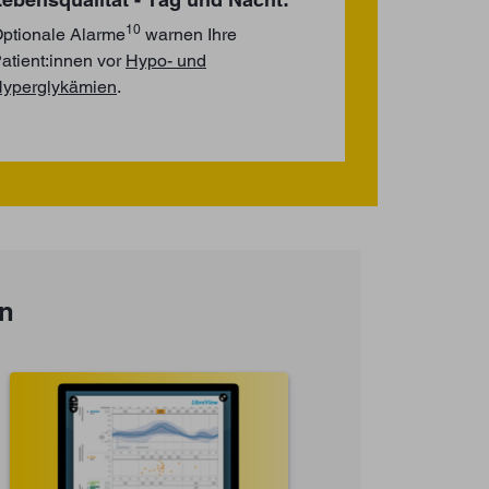
10
ptionale Alarme
warnen Ihre
atient:innen vor
Hypo- und
yperglykämien
.
en