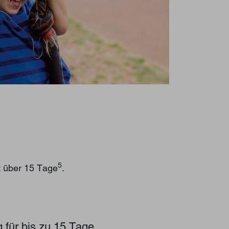
5
t über 15 Tage
.
 für bis zu 15 Tage.