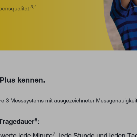
3,4
ensqualität.
 Plus kennen.
ibre 3 Messsystems mit ausgezeichneter Messgenauigkei
6
 Tragedauer
:
7
ewerte jede Minute
, jede Stunde und jeden Tag