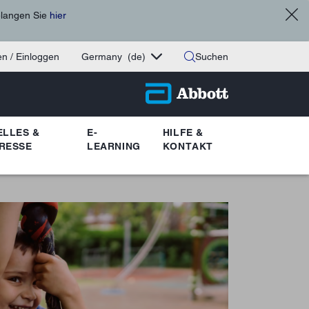
elangen Sie
hier
n / Einloggen
Germany
(de)
Suchen
ELLES &
E-
HILFE &
RESSE
LEARNING
KONTAKT