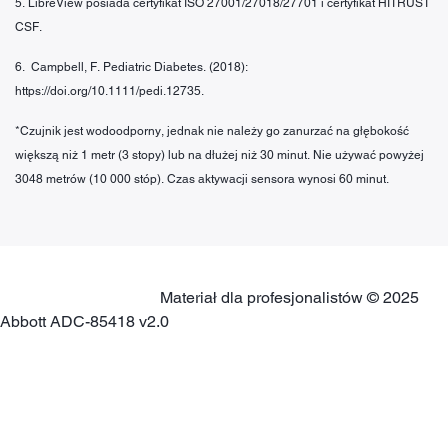
5. LibreView posiada certyfikat ISO 27001/27018/27701 i certyfikat HITRUST
CSF.
6. Campbell, F. Pediatric Diabetes. (2018):
https://doi.org/10.1111/pedi.12735.
*Czujnik jest wodoodporny, jednak nie należy go zanurzać na głębokość
większą niż 1 metr (3 stopy) lub na dłużej niż 30 minut. Nie używać powyżej
3048 metrów (10 000 stóp). Czas aktywacji sensora wynosi 60 minut.
Materiał dla profesjonalistów © 2025
Abbott ADC-85418 v2.0