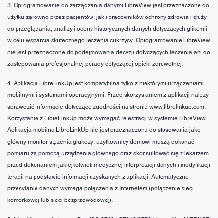
3. Oprogramowanie do zarządzania danymi LibreView jest przeznaczone do
użytku zarówno przez pacjentów, jak i pracowników ochrony zdrowia i służy
do przeglądania, analizy i oceny historycznych danych dotyczących glikemii
w celu wsparcia skutecznego leczenia cukrzycy. Oprogramowanie LibreView
nie jest przeznaczone do podejmowania decyzji dotyczących leczenia ani do
zastępowania profesjonalnej porady dotyczącej opieki zdrowotnej.
4. Aplikacja LibreLinkUp jest kompatybilna tylko z niektórymi urządzeniami
mobilnymi i systemami operacyjnymi. Przed skorzystaniem z aplikacji należy
sprawdzić informacje dotyczące zgodności na stronie www.librelinkup.com.
Korzystanie z LibreLinkUp może wymagać rejestracji w systemie LibreView.
Aplikacja mobilna LibreLinkUp nie jest przeznaczona do stosowania jako
główny monitor stężenia glukozy: użytkownicy domowi muszą dokonać
pomiaru za pomocą urządzenia głównego oraz skonsultować się z lekarzem
przed dokonaniem jakiejkolwiek medycznej interpretacji danych i modyfikacji
terapii na podstawie informacji uzyskanych z aplikacji. Automatyczne
przesyłanie danych wymaga połączenia z Internetem (połączenie sieci
komórkowej lub sieci bezprzewodowej).