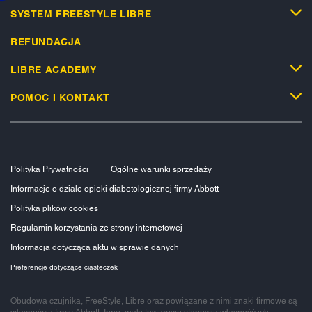
SYSTEM FREESTYLE LIBRE
REFUNDACJA
LIBRE ACADEMY
POMOC I KONTAKT
Polityka Prywatności
Ogólne warunki sprzedaży
Informacje o dziale opieki diabetologicznej firmy Abbott
Polityka plików cookies
Regulamin korzystania ze strony internetowej
Informacja dotycząca aktu w sprawie danych
Preferencje dotyczące ciasteczek
Obudowa czujnika, FreeStyle, Libre oraz powiązane z nimi znaki firmowe są
własnością firmy Abbott. Inne znaki towarowe stanowią własność ich