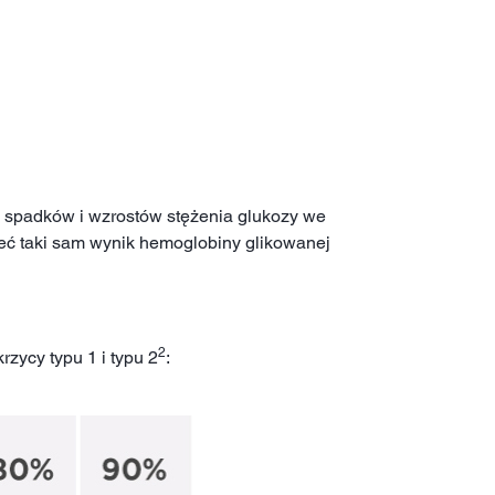
h spadków i wzrostów stężenia glukozy we
eć taki sam wynik hemoglobiny glikowanej
2
ycy typu 1 i typu 2
: