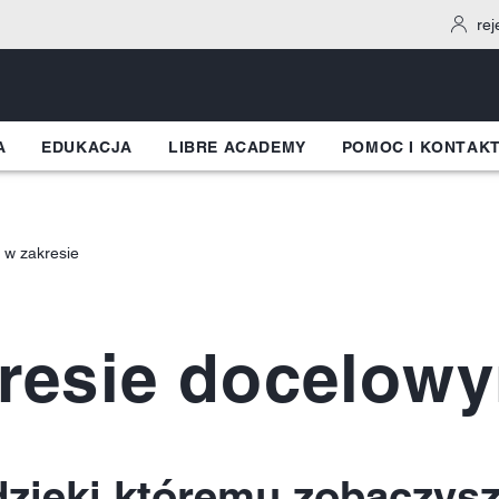
rej
A
EDUKACJA
LIBRE ACADEMY
POMOC I KONTAK
 w zakresie
resie docelow
zięki któremu zobaczysz 