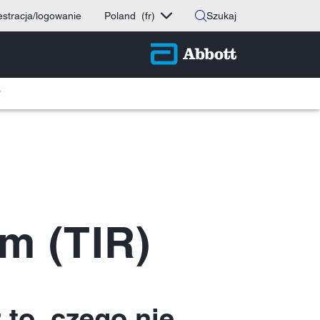
estracja/logowanie
Poland
(fr)
Szukaj
T
ym (TIR)
to, czego nie