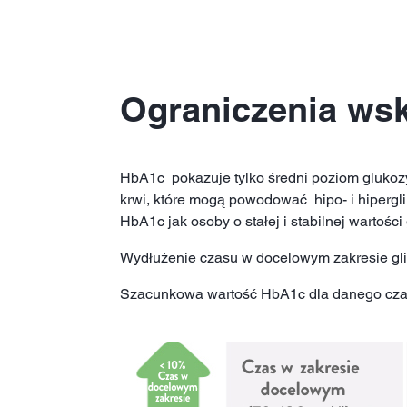
Ograniczenia ws
HbA1c pokazuje tylko średni poziom glukozy
krwi, które mogą powodować hipo- i hipergl
HbA1c jak osoby o stałej i stabilnej wartośc
Wydłużenie czasu w docelowym zakresie gli
Szacunkowa wartość HbA1c dla danego czasu