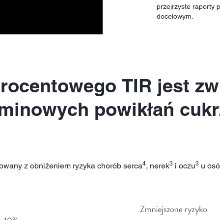
przejrzyste raporty
docelowym.
rocentowego TIR jest zw
rminowych powikłań cuk
4
3
3
lowany z obniżeniem ryzyka chorób serca
, nerek
i oczu
u osó