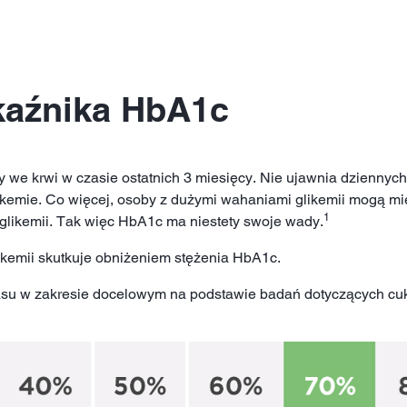
kaźnika HbA1c
 we krwi w czasie ostatnich 3 miesięcy. Nie ujawnia dziennyc
ikemie. Co więcej, osoby z dużymi wahaniami glikemii mogą mi
1
i glikemii. Tak więc HbA1c ma niestety swoje wady.
kemii skutkuje obniżeniem stężenia HbA1c.
 w zakresie docelowym na podstawie badań dotyczących cukrz