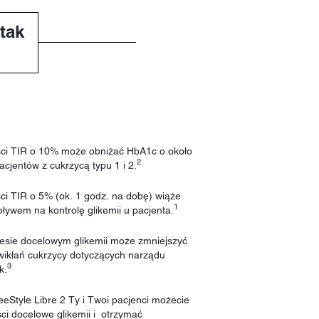
tak
ści TIR o 10% może obniżać HbA1c o około
2
cjentów z cukrzycą typu 1 i 2.
ci TIR o 5% (ok. 1 godz. na dobę) wiąże
1
ływem na kontrolę glikemii u pacjenta.
esie docelowym glikemii może zmniejszyć
wikłań cukrzycy dotyczących narządu
3
k.
eeStyle Libre 2 Ty i Twoi pacjenci możecie
ści docelowe glikemii i otrzymać