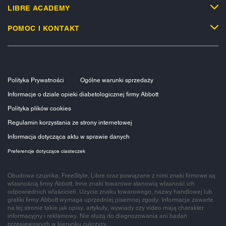
LIBRE ACADEMY
POMOC I KONTAKT
Polityka Prywatności
Ogólne warunki sprzedaży
Informacje o dziale opieki diabetologicznej firmy Abbott
Polityka plików cookies
Regulamin korzystania ze strony internetowej
Informacja dotycząca aktu w sprawie danych
Preferencje dotyczące ciasteczek
Obudowa czujnika, FreeStyle, Libre oraz powiązane z nimi znaki firmowe są
własnością firmy Abbott. Inne znaki towarowe stanowią własność ich
odpowiednich właścicieli. Użycie znaku towarowego, nazwy handlowej lub
grafiki firmy Abbott wymaga uprzedniej pisemnej zgody. Informacje zawarte
na tej stronie takie jak opisy, artykuły, wywiady czy video mają charakter
informacyjny i reklamowy. Nie służą do diagnozowania ani badań
przesiewowych w kierunku cukrzycy.