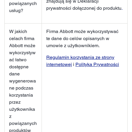
znajdują się w Deklaracji
powiązanych
prywatności dołączonej do produktu
.
usług?
W jakich
Firma Abbott może wykorzystywać
celach firma
te dane do celów opisanych w
Abbott może
umowie z użytkownikiem.
wykorzystyw
Regulamin korzystania ze strony
ać łatwo
internetowej
i
Polityka Prywatności
dostępne
dane
wygenerowa
ne podczas
korzystania
przez
użytkownika
z
powiązanych
produktów