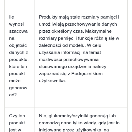
Ile
Produkty mają stałe rozmiary pamięci i
wynosi
umożliwiają przechowywanie danych
szacowa
przez określony czas. Maksymalne
na
rozmiary pamięci i funkcje różnią się w
objętość
zależności od modelu. W celu
danych z
uzyskania informacji na temat
produktu,
możliwości przechowywania
które ten
stosowanego urządzenia należy
produkt
zapoznać się z Podręcznikiem
może
użytkownika.
generow
ać?
Czy ten
Nie, glukometry/czytniki generują lub
produkt
gromadzą dane tylko wtedy, gdy jest to
jest w
inicjowane przez użytkownika, na