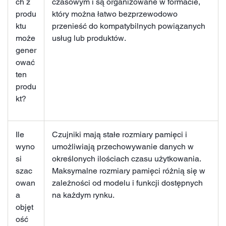
ch z
czasowym i są organizowane w formacie,
produ
który można łatwo bezprzewodowo
ktu
przenieść do kompatybilnych powiązanych
może
usług lub produktów.
gener
ować
ten
produ
kt?
Ile
Czujniki mają stałe rozmiary pamięci i
wyno
umożliwiają przechowywanie danych w
si
określonych ilościach czasu użytkowania.
szac
Maksymalne rozmiary pamięci różnią się w
owan
zależności od modelu i funkcji dostępnych
a
na każdym rynku.
objęt
ość