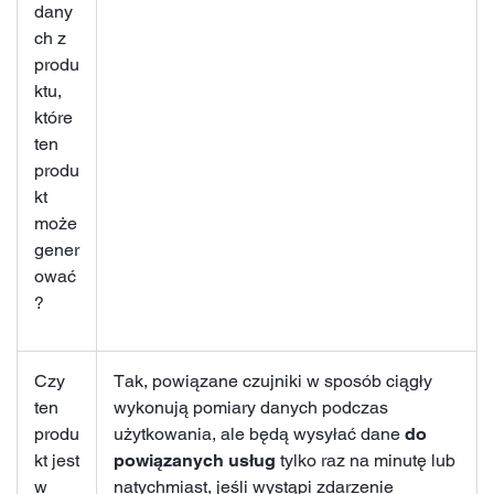
dany
ch z
produ
ktu,
które
ten
produ
kt
może
gener
ować
?
Czy
Tak, powiązane czujniki w sposób ciągły
ten
wykonują pomiary danych podczas
produ
użytkowania, ale będą wysyłać dane
do
kt jest
powiązanych usług
tylko raz na minutę lub
w
natychmiast, jeśli wystąpi zdarzenie