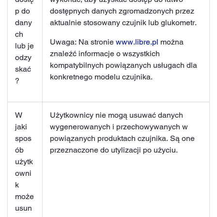
p do
dostępnych danych zgromadzonych przez
dany
aktualnie stosowany czujnik lub glukometr.
ch
Uwaga: Na stronie
www.libre.pl
można
lub je
znaleźć informacje o wszystkich
odzy
kompatybilnych powiązanych usługach dla
skać
konkretnego modelu czujnika.
?
W
Użytkownicy nie mogą usuwać danych
jaki
wygenerowanych i przechowywanych w
spos
powiązanych produktach czujnika. Są one
ób
przeznaczone do utylizacji po użyciu.
użytk
owni
k
może
usun