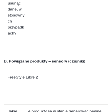
usunąć
dane, w
stosowny
ch
przypadk
ach?
B. Powiązane produkty – sensory (czujniki)
FreeStyle Libre 2
Jakie
Te produkty są w stanie generować pewne