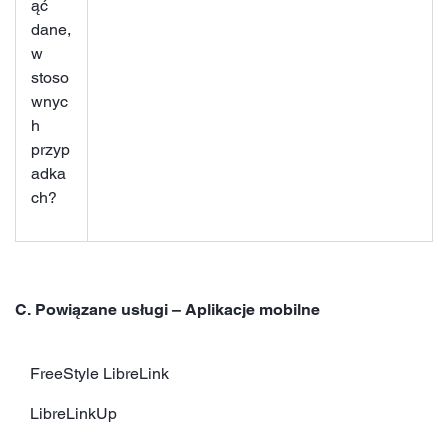
ąć
dane,
w
stoso
wnyc
h
przyp
adka
ch?
C. Powiązane usługi – Aplikacje mobilne
FreeStyle LibreLink
LibreLinkUp