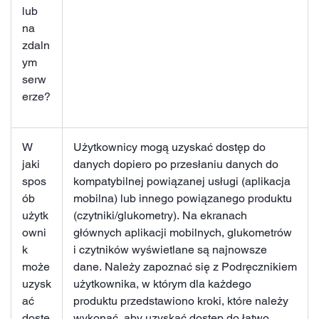
lub
na
zdaln
ym
serw
erze?
W
Użytkownicy mogą uzyskać dostęp do
jaki
danych dopiero po przesłaniu danych do
spos
kompatybilnej powiązanej usługi (aplikacja
ób
mobilna) lub innego powiązanego produktu
użytk
(czytniki/glukometry). Na ekranach
owni
głównych aplikacji mobilnych, glukometrów
k
i czytników wyświetlane są najnowsze
może
dane. Należy zapoznać się z Podręcznikiem
uzysk
użytkownika, w którym dla każdego
ać
produktu przedstawiono kroki, które należy
dostę
wykonać, aby uzyskać dostęp do łatwo