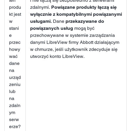
ten
i nie łączą się bezpośrednio z serwerami
produ
zdalnymi.
Powiązane produkty łączą się
kt jest
wyłącznie z kompatybilnymi powiązanymi
w
usługami.
Dane
przekazywane do
stani
powiązanych usług
mogą być
e
przechowywane w systemie zarządzania
przec
danymi LibreView firmy Abbott działającym
howy
w chmurze, jeśli użytkownik zdecyduje się
wać
utworzyć konto LibreView.
dane
na
urząd
zeniu
lub
na
zdaln
ym
serw
erze?