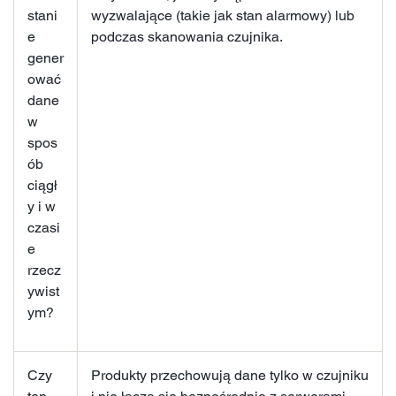
stani
wyzwalające (takie jak stan alarmowy) lub
e
podczas skanowania czujnika.
gener
ować
dane
w
spos
ób
ciągł
y i w
czasi
e
rzecz
ywist
ym?
Czy
Produkty przechowują dane tylko w czujniku