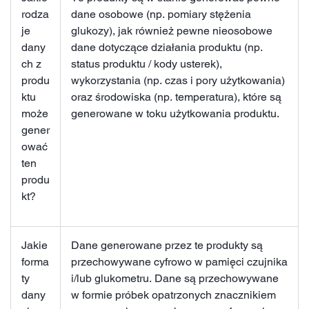
rodza
dane osobowe (np. pomiary stężenia
je
glukozy), jak również pewne nieosobowe
dany
dane dotyczące działania produktu (np.
ch z
status produktu / kody usterek),
produ
wykorzystania (np. czas i pory użytkowania)
ktu
oraz środowiska (np. temperatura), które są
może
generowane w toku użytkowania produktu.
gener
ować
ten
produ
kt?
Jakie
Dane generowane przez te produkty są
forma
przechowywane cyfrowo w pamięci czujnika
ty
i/lub glukometru. Dane są przechowywane
dany
w formie próbek opatrzonych znacznikiem