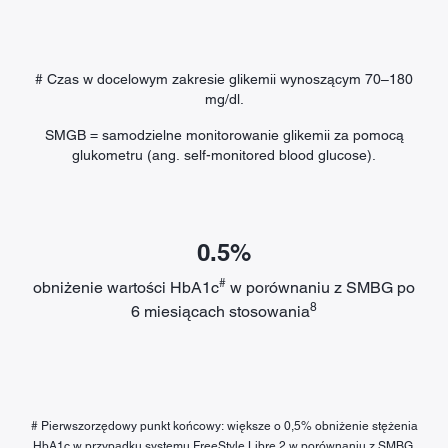
# Czas w docelowym zakresie glikemii wynoszącym 70–180
mg/dl.
SMGB = samodzielne monitorowanie glikemii za pomocą
glukometru (ang. self-monitored blood glucose).
0.5%
#
obniżenie wartości HbA1c
w porównaniu z SMBG po
8
6 miesiącach stosowania
# Pierwszorzędowy punkt końcowy: większe o 0,5% obniżenie stężenia
HbA1c w przypadku systemu FreeStyle Libre 2 w porównaniu z SMBG.