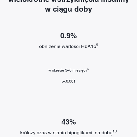
w ciągu doby
0.9%
9
obniżenie wartości HbA1c
9
w okresie 3–6 miesięcy
p<0.001
43%
10
krótszy czas w stanie hipoglikemii na dobę