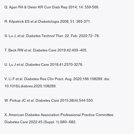
Q. Ajjan RA & Owen KR Curr Diab Rep 2014; 14: 559-566.
R. Kilpatrick ES et al Diabetologia 2008; 51: 365-371.
S. Lu J, et al. Diabetes Technol Ther. 22. Feb. 2020:72–78.
T. Beck RW et al. Diabetes Care 2019;42:400–405.
U. Lu J et al. Diabetes Care 2018;41:2370-3276.
V. Li F et al. Diabetes Res Clin Pract. Aug. 2020;166:108289. doi:
10.1016/j.diabres.2020.108289.
W. Pickup JC et al. Diabetes Care 2015;38(4):544-550.
X. American Diabetes Association Professional Practice Committee.
Diabetes Care 2022;45 (Suppl. 1):S60–S82.