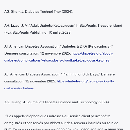
AG. Sherr, J. Diabetes Technol Ther (2024).
AH. Lizzo, J. M. “Adult Diabetic Ketoacidosis” In StatPearls. Treasure Island
(FL): StatPearls Publishing, 10 juillet 2023.
AI. American Diabetes Association. “Diabetes & DKA (Ketoacidosis).”
Dernière consultation: 12 novembre 2025.
https://diabetes.org/about-
diabetes/complications/ketoacidosis-dka/dka-ketoacidosis-ketones
.
AJ. American Diabetes Association. “Planning for Sick Days.” Dernière
consultation: 12 novembre 2025.
https://diabetes.org/getting-sick-with-
diabetes/sick-days
.
AK. Huang, J. Journal of Diabetes Science and Technology (2024).
**Les appels téléphoniques adressés au service client peuvent être
enregistrés et conservés par Abbott sur des serveurs installés au sein de
l’UE. En composant les numéros 0800 804 404 , 0800 102 102 et 0800 330