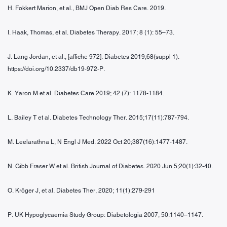
H. Fokkert Marion, et al., BMJ Open Diab Res Care. 2019.
I. Haak, Thomas, et al. Diabetes Therapy. 2017; 8 (1): 55–73.
J. Lang Jordan, et al., [affiche 972]. Diabetes 2019;68(suppl 1).
https://doi.org/10.2337/db19-972-P.
K. Yaron M et al. Diabetes Care 2019; 42 (7): 1178-1184.
L. Bailey T et al. Diabetes Technology Ther. 2015;17(11):787-794.
M. Leelarathna L, N Engl J Med. 2022 Oct 20;387(16):1477-1487.
N. Gibb Fraser W et al. British Journal of Diabetes. 2020 Jun 5;20(1):32-40.
O. Kröger J, et al. Diabetes Ther, 2020; 11(1):279-291
P. UK Hypoglycaemia Study Group: Diabetologia 2007, 50:1140–1147.