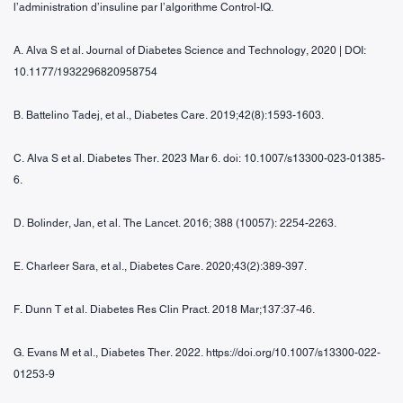
l’administration d’insuline par l’algorithme Control-IQ.
A. Alva S et al. Journal of Diabetes Science and Technology, 2020 | DOI:
10.1177/1932296820958754
B. Battelino Tadej, et al., Diabetes Care. 2019;42(8):1593-1603.
C. Alva S et al. Diabetes Ther. 2023 Mar 6. doi: 10.1007/s13300-023-01385-
6.
D. Bolinder, Jan, et al. The Lancet. 2016; 388 (10057): 2254-2263.
E. Charleer Sara, et al., Diabetes Care. 2020;43(2):389-397.
F. Dunn T et al. Diabetes Res Clin Pract. 2018 Mar;137:37-46.
G. Evans M et al., Diabetes Ther. 2022. https://doi.org/10.1007/s13300-022-
01253-9