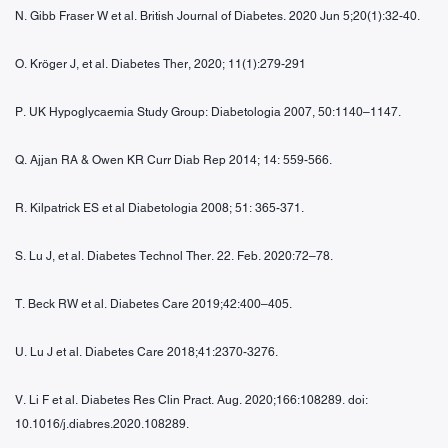
N. Gibb Fraser W et al. British Journal of Diabetes. 2020 Jun 5;20(1):32-40.
O. Kröger J, et al. Diabetes Ther, 2020; 11(1):279-291
P. UK Hypoglycaemia Study Group: Diabetologia 2007, 50:1140–1147.
Q. Ajjan RA & Owen KR Curr Diab Rep 2014; 14: 559-566.
R. Kilpatrick ES et al Diabetologia 2008; 51: 365-371.
S. Lu J, et al. Diabetes Technol Ther. 22. Feb. 2020:72–78.
T. Beck RW et al. Diabetes Care 2019;42:400–405.
U. Lu J et al. Diabetes Care 2018;41:2370-3276.
V. Li F et al. Diabetes Res Clin Pract. Aug. 2020;166:108289. doi:
10.1016/j.diabres.2020.108289.