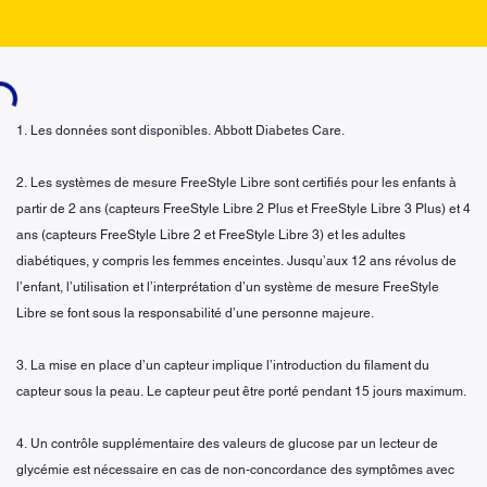
ing...
1. Les données sont disponibles. Abbott Diabetes Care.
2. Les systèmes de mesure FreeStyle Libre sont certifiés pour les enfants à
partir de 2 ans (capteurs FreeStyle Libre 2 Plus et FreeStyle Libre 3 Plus) et 4
ans (capteurs FreeStyle Libre 2 et FreeStyle Libre 3) et les adultes
diabétiques, y compris les femmes enceintes. Jusqu’aux 12 ans révolus de
l’enfant, l’utilisation et l’interprétation d’un système de mesure FreeStyle
Libre se font sous la responsabilité d’une personne majeure.
3. La mise en place d’un capteur implique l’introduction du filament du
capteur sous la peau. Le capteur peut être porté pendant 15 jours maximum.
4. Un contrôle supplémentaire des valeurs de glucose par un lecteur de
glycémie est nécessaire en cas de non-concordance des symptômes avec