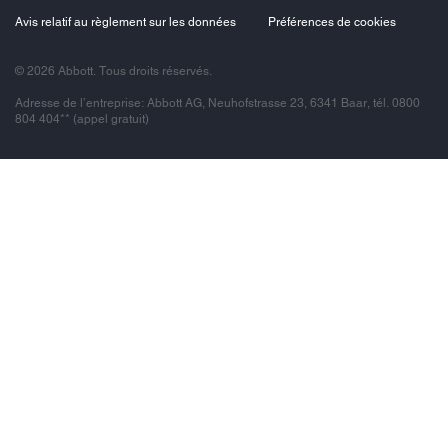
Avis relatif au règlement sur les données
Préférences de cookies
© 2026 Abbott. Tous droits réservés.
Adresse de l’entreprise: Abbott AG, Neuhofstrasse 23, 6341 Baar, tél. 0800
804 404** (appel gratuit)