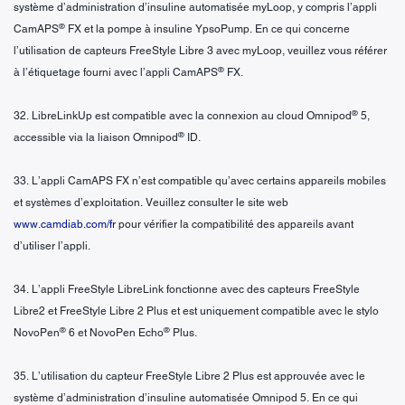
système d’administration d’insuline automatisée myLoop, y compris l’appli
®
CamAPS
FX et la pompe à insuline YpsoPump. En ce qui concerne
l’utilisation de capteurs FreeStyle Libre 3 avec myLoop, veuillez vous référer
®
à l’étiquetage fourni avec l’appli CamAPS
FX.
®
32. LibreLinkUp est compatible avec la connexion au cloud Omnipod
5,
®
accessible via la liaison Omnipod
ID.
33. L’appli CamAPS FX n’est compatible qu’avec certains appareils mobiles
et systèmes d’exploitation. Veuillez consulter le site web
www.camdiab.com/fr
pour vérifier la compatibilité des appareils avant
d’utiliser l’appli.
34. L’appli FreeStyle LibreLink fonctionne avec des capteurs FreeStyle
Libre2 et FreeStyle Libre 2 Plus et est uniquement compatible avec le stylo
®
®
NovoPen
6 et NovoPen Echo
Plus.
35. L’utilisation du capteur FreeStyle Libre 2 Plus est approuvée avec le
système d’administration d’insuline automatisée Omnipod 5. En ce qui