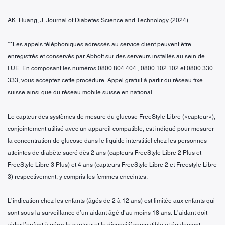
AK. Huang, J. Journal of Diabetes Science and Technology (2024).
**Les appels téléphoniques adressés au service client peuvent être
enregistrés et conservés par Abbott sur des serveurs installés au sein de
l’UE. En composant les numéros 0800 804 404 , 0800 102 102 et 0800 330
333, vous acceptez cette procédure. Appel gratuit à partir du réseau fixe
suisse ainsi que du réseau mobile suisse en national.
Le capteur des systèmes de mesure du glucose FreeStyle Libre («capteur»),
conjointement utilisé avec un appareil compatible, est indiqué pour mesurer
la concentration de glucose dans le liquide interstitiel chez les personnes
atteintes de diabète sucré dès 2 ans (capteurs FreeStyle Libre 2 Plus et
FreeStyle Libre 3 Plus) et 4 ans (capteurs FreeStyle Libre 2 et Freestyle Libre
3) respectivement, y compris les femmes enceintes.
L’indication chez les enfants (âgés de 2 à 12 ans) est limitée aux enfants qui
sont sous la surveillance d’un aidant âgé d’au moins 18 ans. L’aidant doit