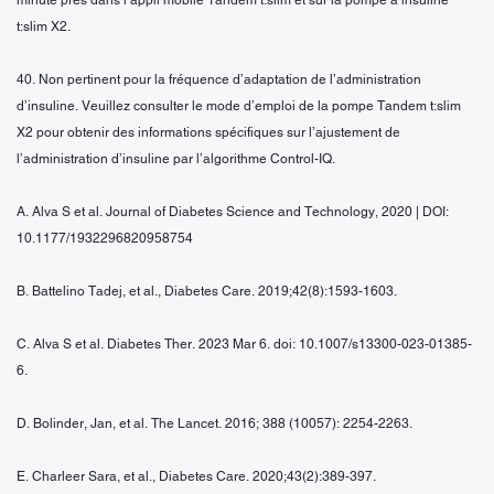
minute près dans l’appli mobile Tandem t:slim et sur la pompe à insuline
t:slim X2.
40. Non pertinent pour la fréquence d’adaptation de l’administration
d’insuline. Veuillez consulter le mode d’emploi de la pompe Tandem t:slim
X2 pour obtenir des informations spécifiques sur l’ajustement de
l’administration d’insuline par l’algorithme Control-IQ.
A. Alva S et al. Journal of Diabetes Science and Technology, 2020 | DOI:
10.1177/1932296820958754
B. Battelino Tadej, et al., Diabetes Care. 2019;42(8):1593-1603.
C. Alva S et al. Diabetes Ther. 2023 Mar 6. doi: 10.1007/s13300-023-01385-
6.
D. Bolinder, Jan, et al. The Lancet. 2016; 388 (10057): 2254-2263.
E. Charleer Sara, et al., Diabetes Care. 2020;43(2):389-397.