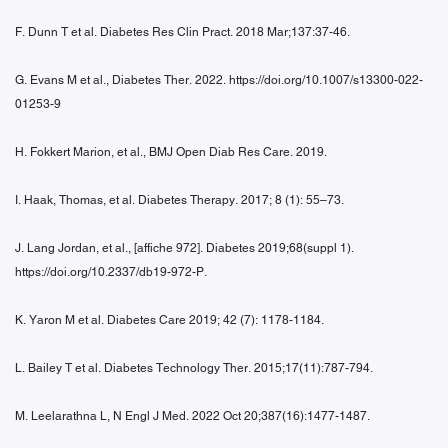
F. Dunn T et al. Diabetes Res Clin Pract. 2018 Mar;137:37-46.
G. Evans M et al., Diabetes Ther. 2022. https://doi.org/10.1007/s13300-022-
01253-9
H. Fokkert Marion, et al., BMJ Open Diab Res Care. 2019.
I. Haak, Thomas, et al. Diabetes Therapy. 2017; 8 (1): 55–73.
J. Lang Jordan, et al., [affiche 972]. Diabetes 2019;68(suppl 1).
https://doi.org/10.2337/db19-972-P.
K. Yaron M et al. Diabetes Care 2019; 42 (7): 1178-1184.
L. Bailey T et al. Diabetes Technology Ther. 2015;17(11):787-794.
M. Leelarathna L, N Engl J Med. 2022 Oct 20;387(16):1477-1487.