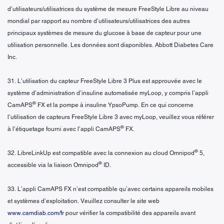
d’utilisateurs/utilisatrices du système de mesure FreeStyle Libre au niveau
mondial par rapport au nombre d’utilisateurs/utilisatrices des autres
principaux systèmes de mesure du glucose à base de capteur pour une
utilisation personnelle. Les données sont disponibles. Abbott Diabetes Care
Inc.
31. L’utilisation du capteur FreeStyle Libre 3 Plus est approuvée avec le
système d’administration d’insuline automatisée myLoop, y compris l’appli
®
CamAPS
FX et la pompe à insuline YpsoPump. En ce qui concerne
l’utilisation de capteurs FreeStyle Libre 3 avec myLoop, veuillez vous référer
®
à l’étiquetage fourni avec l’appli CamAPS
FX.
®
32. LibreLinkUp est compatible avec la connexion au cloud Omnipod
5,
®
accessible via la liaison Omnipod
ID.
33. L’appli CamAPS FX n’est compatible qu’avec certains appareils mobiles
et systèmes d’exploitation. Veuillez consulter le site web
www.camdiab.com/fr
pour vérifier la compatibilité des appareils avant