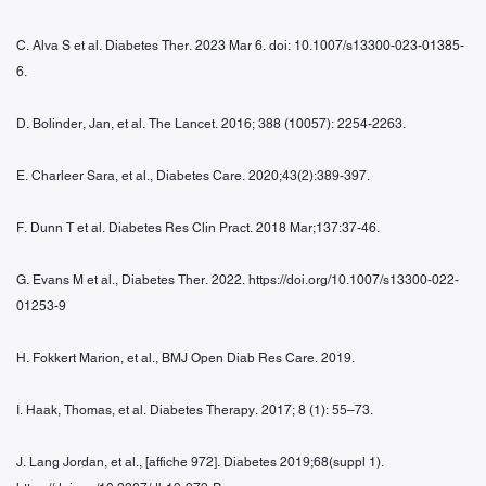
C. Alva S et al. Diabetes Ther. 2023 Mar 6. doi: 10.1007/s13300-023-01385-
6.
D. Bolinder, Jan, et al. The Lancet. 2016; 388 (10057): 2254-2263.
E. Charleer Sara, et al., Diabetes Care. 2020;43(2):389-397.
F. Dunn T et al. Diabetes Res Clin Pract. 2018 Mar;137:37-46.
G. Evans M et al., Diabetes Ther. 2022. https://doi.org/10.1007/s13300-022-
01253-9
H. Fokkert Marion, et al., BMJ Open Diab Res Care. 2019.
I. Haak, Thomas, et al. Diabetes Therapy. 2017; 8 (1): 55–73.
J. Lang Jordan, et al., [affiche 972]. Diabetes 2019;68(suppl 1).