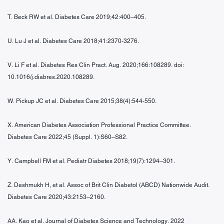
T. Beck RW et al. Diabetes Care 2019;42:400–405.
U. Lu J et al. Diabetes Care 2018;41:2370-3276.
V. Li F et al. Diabetes Res Clin Pract. Aug. 2020;166:108289. doi:
10.1016/j.diabres.2020.108289.
W. Pickup JC et al. Diabetes Care 2015;38(4):544-550.
X. American Diabetes Association Professional Practice Committee.
Diabetes Care 2022;45 (Suppl. 1):S60–S82.
Y. Campbell FM et al. Pediatr Diabetes 2018;19(7):1294–301.
Z. Deshmukh H, et al. Assoc of Brit Clin Diabetol (ABCD) Nationwide Audit.
Diabetes Care 2020;43:2153–2160.
AA. Kao et al. Journal of Diabetes Science and Technology. 2022