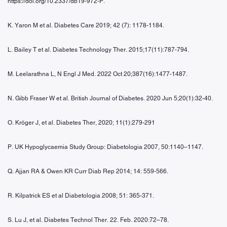
https://doi.org/10.2337/db19-972-P.
K. Yaron M et al. Diabetes Care 2019; 42 (7): 1178-1184.
L. Bailey T et al. Diabetes Technology Ther. 2015;17(11):787-794.
M. Leelarathna L, N Engl J Med. 2022 Oct 20;387(16):1477-1487.
N. Gibb Fraser W et al. British Journal of Diabetes. 2020 Jun 5;20(1):32-40.
O. Kröger J, et al. Diabetes Ther, 2020; 11(1):279-291
P. UK Hypoglycaemia Study Group: Diabetologia 2007, 50:1140–1147.
Q. Ajjan RA & Owen KR Curr Diab Rep 2014; 14: 559-566.
R. Kilpatrick ES et al Diabetologia 2008; 51: 365-371.
S. Lu J, et al. Diabetes Technol Ther. 22. Feb. 2020:72–78.