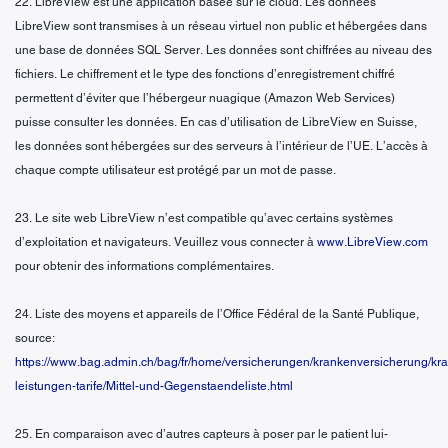
22. LibreView est une application basée sur le cloud. Les données
LibreView sont transmises à un réseau virtuel non public et hébergées dans
une base de données SQL Server. Les données sont chiffrées au niveau des
fichiers. Le chiffrement et le type des fonctions d’enregistrement chiffré
permettent d’éviter que l’hébergeur nuagique (Amazon Web Services)
puisse consulter les données. En cas d’utilisation de LibreView en Suisse,
les données sont hébergées sur des serveurs à l’intérieur de l’UE. L’accès à
chaque compte utilisateur est protégé par un mot de passe.
23. Le site web LibreView n’est compatible qu’avec certains systèmes
d’exploitation et navigateurs. Veuillez vous connecter à
www.LibreView.com
pour obtenir des informations complémentaires.
24. Liste des moyens et appareils de l’Office Fédéral de la Santé Publique,
source:
https://www.bag.admin.ch/bag/fr/home/versicherungen/krankenversicherung/kr
leistungen-tarife/Mittel-und-Gegenstaendeliste.html
25. En comparaison avec d’autres capteurs à poser par le patient lui-