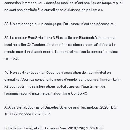
connexion Internet ou aux données mobiles, n’ont pas lieu en temps réel et
ne sont pas destinés à la surveillance à distance de patient·e·s.
38. Un étalonnage ou un codage par l’utilisateur n’est pas nécessaire.
39. Le capteur FreeStyle Libre 3 Plus se lie par Bluetooth à la pompe à
insuline t:slim X2 Tandem. Les données de glucose sont affichées à la
minute près dans l’appli mobile Tandem t:slim et sur la pompe à insuline
t:slim X2.
40. Non pertinent pour la fréquence d’adaptation de l’administration
d’insuline. Veuillez consulter le mode d’emploi de la pompe Tandem t:slim
X2 pour obtenir des informations spécifiques sur l’ajustement de
l’administration d’insuline par l’algorithme Control-IQ.
A. Alva S et al. Journal of Diabetes Science and Technology, 2020 | DOI:
10.1177/1932296820958754
B. Battelino Tadej, et al., Diabetes Care. 2019;42(8):1593-1603.