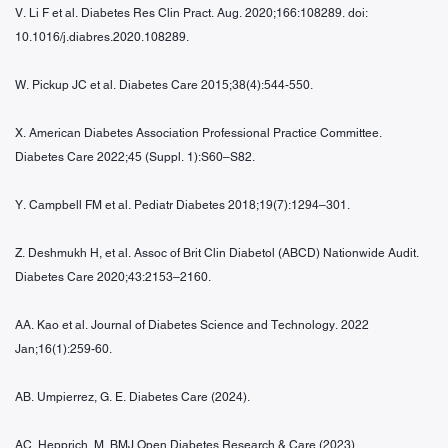
V. Li F et al. Diabetes Res Clin Pract. Aug. 2020;166:108289. doi:
10.1016/j.diabres.2020.108289.
W. Pickup JC et al. Diabetes Care 2015;38(4):544-550.
X. American Diabetes Association Professional Practice Committee.
Diabetes Care 2022;45 (Suppl. 1):S60–S82.
Y. Campbell FM et al. Pediatr Diabetes 2018;19(7):1294–301.
Z. Deshmukh H, et al. Assoc of Brit Clin Diabetol (ABCD) Nationwide Audit.
Diabetes Care 2020;43:2153–2160.
AA. Kao et al. Journal of Diabetes Science and Technology. 2022
Jan;16(1):259-60.
AB. Umpierrez, G. E. Diabetes Care (2024).
AC. Hepprich, M. BMJ Open Diabetes Research & Care (2023).