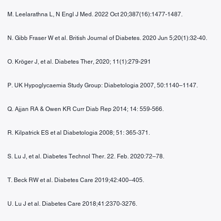
M. Leelarathna L, N Engl J Med. 2022 Oct 20;387(16):1477-1487.
N. Gibb Fraser W et al. British Journal of Diabetes. 2020 Jun 5;20(1):32-40.
O. Kröger J, et al. Diabetes Ther, 2020; 11(1):279-291
P. UK Hypoglycaemia Study Group: Diabetologia 2007, 50:1140–1147.
Q. Ajjan RA & Owen KR Curr Diab Rep 2014; 14: 559-566.
R. Kilpatrick ES et al Diabetologia 2008; 51: 365-371.
S. Lu J, et al. Diabetes Technol Ther. 22. Feb. 2020:72–78.
T. Beck RW et al. Diabetes Care 2019;42:400–405.
U. Lu J et al. Diabetes Care 2018;41:2370-3276.