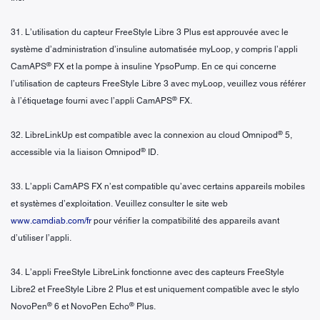
31. L’utilisation du capteur FreeStyle Libre 3 Plus est approuvée avec le
système d’administration d’insuline automatisée myLoop, y compris l’appli
®
CamAPS
FX et la pompe à insuline YpsoPump. En ce qui concerne
l’utilisation de capteurs FreeStyle Libre 3 avec myLoop, veuillez vous référer
®
à l’étiquetage fourni avec l’appli CamAPS
FX.
®
32. LibreLinkUp est compatible avec la connexion au cloud Omnipod
5,
®
accessible via la liaison Omnipod
ID.
33. L’appli CamAPS FX n’est compatible qu’avec certains appareils mobiles
et systèmes d’exploitation. Veuillez consulter le site web
www.camdiab.com/fr
pour vérifier la compatibilité des appareils avant
d’utiliser l’appli.
34. L’appli FreeStyle LibreLink fonctionne avec des capteurs FreeStyle
Libre2 et FreeStyle Libre 2 Plus et est uniquement compatible avec le stylo
®
®
NovoPen
6 et NovoPen Echo
Plus.