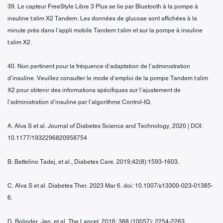
39. Le capteur FreeStyle Libre 3 Plus se lie par Bluetooth à la pompe à
insuline t:slim X2 Tandem. Les données de glucose sont affichées à la
minute près dans l’appli mobile Tandem t:slim et sur la pompe à insuline
t:slim X2.
40. Non pertinent pour la fréquence d’adaptation de l’administration
d’insuline. Veuillez consulter le mode d’emploi de la pompe Tandem t:slim
X2 pour obtenir des informations spécifiques sur l’ajustement de
l’administration d’insuline par l’algorithme Control-IQ.
A. Alva S et al. Journal of Diabetes Science and Technology, 2020 | DOI:
10.1177/1932296820958754
B. Battelino Tadej, et al., Diabetes Care. 2019;42(8):1593-1603.
C. Alva S et al. Diabetes Ther. 2023 Mar 6. doi: 10.1007/s13300-023-01385-
6.
D. Bolinder, Jan, et al. The Lancet. 2016; 388 (10057): 2254-2263.