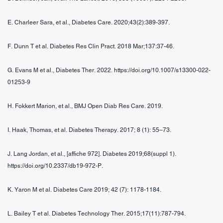
E. Charleer Sara, et al., Diabetes Care. 2020;43(2):389-397.
F. Dunn T et al. Diabetes Res Clin Pract. 2018 Mar;137:37-46.
G. Evans M et al., Diabetes Ther. 2022. https://doi.org/10.1007/s13300-022-
01253-9
H. Fokkert Marion, et al., BMJ Open Diab Res Care. 2019.
I. Haak, Thomas, et al. Diabetes Therapy. 2017; 8 (1): 55–73.
J. Lang Jordan, et al., [affiche 972]. Diabetes 2019;68(suppl 1).
https://doi.org/10.2337/db19-972-P.
K. Yaron M et al. Diabetes Care 2019; 42 (7): 1178-1184.
L. Bailey T et al. Diabetes Technology Ther. 2015;17(11):787-794.