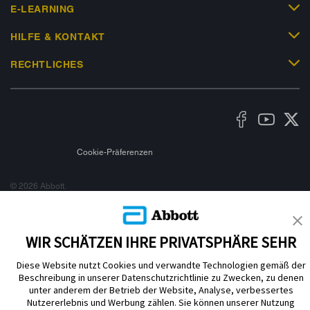
E-LEARNING
HILFE & KONTAKT
RECHTLICHES
Cookie-Präferenzen
© 2026 Abbott.
Alle Rechte vorbehalten. Libre, das Schmetterlingslogo, die Form und das
Erscheinungsbild des Sensors, die Farbe Gelb sowie sämtliche damit
zusammenhängende Marken und/oder Designs sind das geistige Eigentum
WIR SCHÄTZEN IHRE PRIVATSPHÄRE SEHR
der Abbott Unternehmensgruppe in ausgewählten Ländern.
Bei den hier gezeigten Bildern handelt es sich um Agenturfotos, die mit
Diese Website nutzt Cookies und verwandte Technologien gemäß der
Models gestellt wurden. Glukosedaten dienen zur Illustration, keine echten
Beschreibung in unserer Datenschutzrichtlinie zu Zwecken, zu denen
Patientendaten.
unter anderem der Betrieb der Website, Analyse, verbessertes
Nutzererlebnis und Werbung zählen. Sie können unserer Nutzung
Das Lesegerät oder die Apps der FreeStyle Libre Messsysteme sind sowohl