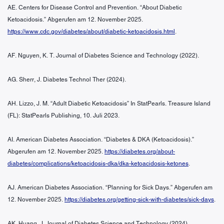
AE. Centers for Disease Control and Prevention. “About Diabetic
Ketoacidosis.” Abgerufen am 12. November 2025.
https://www.cdc.gov/diabetes/about/diabetic-ketoacidosis.html
.
AF. Nguyen, K. T. Journal of Diabetes Science and Technology (2022).
AG. Sherr, J. Diabetes Technol Ther (2024).
AH. Lizzo, J. M. “Adult Diabetic Ketoacidosis” In StatPearls. Treasure Island
(FL): StatPearls Publishing, 10. Juli 2023.
AI. American Diabetes Association. “Diabetes & DKA (Ketoacidosis).”
Abgerufen am 12. November 2025.
https://diabetes.org/about-
diabetes/complications/ketoacidosis-dka/dka-ketoacidosis-ketones
.
AJ. American Diabetes Association. “Planning for Sick Days.” Abgerufen am
12. November 2025.
https://diabetes.org/getting-sick-with-diabetes/sick-days
.
AK. Huang, J. Journal of Diabetes Science and Technology (2024).