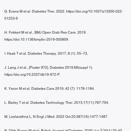
G. Evans M et al. Diabetes Ther. 2022. https://doi.org/10.1007/s13300-022-
01253-9
H. Fokkert M et al., BMJ Open Diab Res Care. 2019.
https://doi:10.1136/bmjdrc-2019-000809.
I. Haak T et al. Diabetes Therapy. 2017; 8 (1): 55–73.
J. Lang J et al., [Poster 972]. Diabetes 2019;68(suppl 1).
https://doi.org/10.2337/db19-972-P.
K. Yaron M et al. Diabetes Care 2019; 42 (7): 1178-1184.
L. Bailey T et al. Diabetes Technology Ther. 2015;17(11):787-794.
M. Leelarathna L, N Engl J Med. 2022 Oct 20;387(16):1477-1487.
N. Gibb Fraser W et al. British Journal of Diabetes. 2020 Jun 5;20(1):32-40.