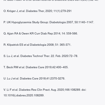
O. Kröger J, et al. Diabetes Ther, 2020; 11(1):279-291
P. UK Hypoglycaemia Study Group: Diabetologia 2007, 50:1140–1147.
Q. Ajjan RA & Owen KR Curr Diab Rep 2014; 14: 559-566.
R. Kilpatrick ES et al Diabetologia 2008; 51: 365-371.
S. Lu J, et al. Diabetes Technol Ther. 22. Feb. 2020:72–78.
T. Beck RW et al. Diabetes Care 2019;42:400–405.
U. Lu J et al. Diabetes Care 2018;41:2370-3276.
V. Li F et al. Diabetes Res Clin Pract. Aug. 2020;166:108289. doi:
10.1016/j.diabres.2020.108289.