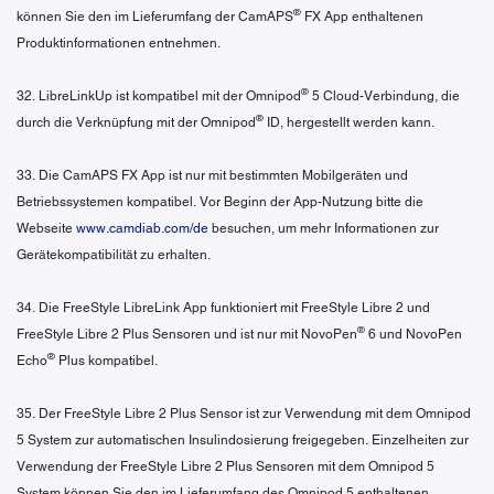
®
können Sie den im Lieferumfang der CamAPS
FX App enthaltenen
Produktinformationen entnehmen.
®
32. LibreLinkUp ist kompatibel mit der Omnipod
5 Cloud-Verbindung, die
®
durch die Verknüpfung mit der Omnipod
ID, hergestellt werden kann.
33. Die CamAPS FX App ist nur mit bestimmten Mobilgeräten und
Betriebssystemen kompatibel. Vor Beginn der App-Nutzung bitte die
Webseite
www.camdiab.com/de
besuchen, um mehr Informationen zur
Gerätekompatibilität zu erhalten.
34. Die FreeStyle LibreLink App funktioniert mit FreeStyle Libre 2 und
®
FreeStyle Libre 2 Plus Sensoren und ist nur mit NovoPen
6 und NovoPen
®
Echo
Plus kompatibel.
35. Der FreeStyle Libre 2 Plus Sensor ist zur Verwendung mit dem Omnipod
5 System zur automatischen Insulindosierung freigegeben. Einzelheiten zur
Verwendung der FreeStyle Libre 2 Plus Sensoren mit dem Omnipod 5
System können Sie den im Lieferumfang des Omnipod 5 enthaltenen