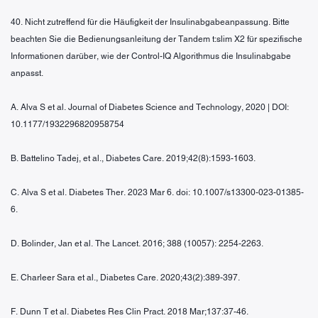
40. Nicht zutreffend für die Häufigkeit der Insulinabgabeanpassung. Bitte
beachten Sie die Bedienungsanleitung der Tandem t:slim X2 für spezifische
Informationen darüber, wie der Control-IQ Algorithmus die Insulinabgabe
anpasst.
A. Alva S et al. Journal of Diabetes Science and Technology, 2020 | DOI:
10.1177/1932296820958754
B. Battelino Tadej, et al., Diabetes Care. 2019;42(8):1593-1603.
C. Alva S et al. Diabetes Ther. 2023 Mar 6. doi: 10.1007/s13300-023-01385-
6.
D. Bolinder, Jan et al. The Lancet. 2016; 388 (10057): 2254-2263.
E. Charleer Sara et al., Diabetes Care. 2020;43(2):389-397.
F. Dunn T et al. Diabetes Res Clin Pract. 2018 Mar;137:37-46.