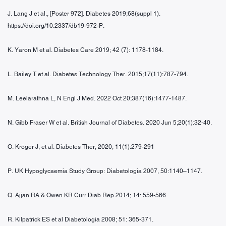
J. Lang J et al., [Poster 972]. Diabetes 2019;68(suppl 1).
https://doi.org/10.2337/db19-972-P.
K. Yaron M et al. Diabetes Care 2019; 42 (7): 1178-1184.
L. Bailey T et al. Diabetes Technology Ther. 2015;17(11):787-794.
M. Leelarathna L, N Engl J Med. 2022 Oct 20;387(16):1477-1487.
N. Gibb Fraser W et al. British Journal of Diabetes. 2020 Jun 5;20(1):32-40.
O. Kröger J, et al. Diabetes Ther, 2020; 11(1):279-291
P. UK Hypoglycaemia Study Group: Diabetologia 2007, 50:1140–1147.
Q. Ajjan RA & Owen KR Curr Diab Rep 2014; 14: 559-566.
R. Kilpatrick ES et al Diabetologia 2008; 51: 365-371.