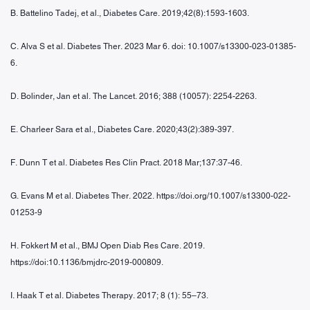
B. Battelino Tadej, et al., Diabetes Care. 2019;42(8):1593-1603.
C. Alva S et al. Diabetes Ther. 2023 Mar 6. doi: 10.1007/s13300-023-01385-
6.
D. Bolinder, Jan et al. The Lancet. 2016; 388 (10057): 2254-2263.
E. Charleer Sara et al., Diabetes Care. 2020;43(2):389-397.
F. Dunn T et al. Diabetes Res Clin Pract. 2018 Mar;137:37-46.
G. Evans M et al. Diabetes Ther. 2022. https://doi.org/10.1007/s13300-022-
01253-9
H. Fokkert M et al., BMJ Open Diab Res Care. 2019.
https://doi:10.1136/bmjdrc-2019-000809.
I. Haak T et al. Diabetes Therapy. 2017; 8 (1): 55–73.