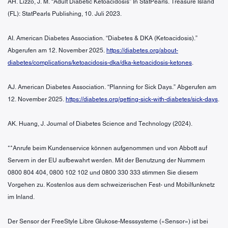
AH. Lizzo, J. M. “Adult Diabetic Ketoacidosis” In StatPearls. Treasure Island
(FL): StatPearls Publishing, 10. Juli 2023.
AI. American Diabetes Association. “Diabetes & DKA (Ketoacidosis).”
Abgerufen am 12. November 2025.
https://diabetes.org/about-
diabetes/complications/ketoacidosis-dka/dka-ketoacidosis-ketones
.
AJ. American Diabetes Association. “Planning for Sick Days.” Abgerufen am
12. November 2025.
https://diabetes.org/getting-sick-with-diabetes/sick-days
.
AK. Huang, J. Journal of Diabetes Science and Technology (2024).
**Anrufe beim Kundenservice können aufgenommen und von Abbott auf
Servern in der EU aufbewahrt werden. Mit der Benutzung der Nummern
0800 804 404, 0800 102 102 und 0800 330 333 stimmen Sie diesem
Vorgehen zu. Kostenlos aus dem schweizerischen Fest- und Mobilfunknetz
im Inland.
Der Sensor der FreeStyle Libre Glukose-Messsysteme («Sensor») ist bei