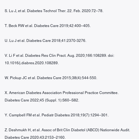
S. Lu J, et al. Diabetes Technol Ther. 22. Feb. 2020:72–78.
T. Beck RW et al. Diabetes Care 2019;42:400–405.
U. Lu J et al. Diabetes Care 2018;41:2370-3276.
V. Li F et al. Diabetes Res Clin Pract. Aug. 2020;166:108289. doi:
10.1016/j.diabres.2020.108289.
W. Pickup JC et al. Diabetes Care 2015;38(4):544-550.
X. American Diabetes Association Professional Practice Committee.
Diabetes Care 2022;45 (Suppl. 1):S60–S82.
Y. Campbell FM et al. Pediatr Diabetes 2018;19(7):1294–301.
Z. Deshmukh H, et al. Assoc of Brit Clin Diabetol (ABCD) Nationwide Audit.
Diabetes Care 2020;43:2153–2160.