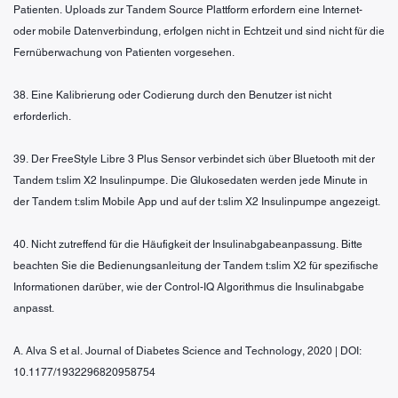
Patienten. Uploads zur Tandem Source Plattform erfordern eine Internet-
oder mobile Datenverbindung, erfolgen nicht in Echtzeit und sind nicht für die
Fernüberwachung von Patienten vorgesehen.
38. Eine Kalibrierung oder Codierung durch den Benutzer ist nicht
erforderlich.
39. Der FreeStyle Libre 3 Plus Sensor verbindet sich über Bluetooth mit der
Tandem t:slim X2 Insulinpumpe. Die Glukosedaten werden jede Minute in
der Tandem t:slim Mobile App und auf der t:slim X2 Insulinpumpe angezeigt.
40. Nicht zutreffend für die Häufigkeit der Insulinabgabeanpassung. Bitte
beachten Sie die Bedienungsanleitung der Tandem t:slim X2 für spezifische
Informationen darüber, wie der Control-IQ Algorithmus die Insulinabgabe
anpasst.
A. Alva S et al. Journal of Diabetes Science and Technology, 2020 | DOI:
10.1177/1932296820958754