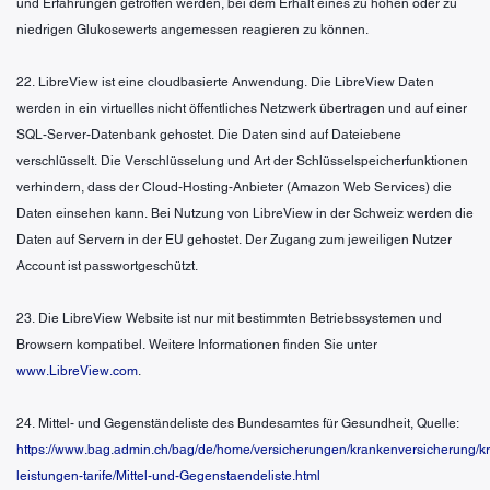
und Erfahrungen getroffen werden, bei dem Erhalt eines zu hohen oder zu
niedrigen Glukosewerts angemessen reagieren zu können.
22. LibreView ist eine cloudbasierte Anwendung. Die LibreView Daten
werden in ein virtuelles nicht öffentliches Netzwerk übertragen und auf einer
SQL-Server-Datenbank gehostet. Die Daten sind auf Dateiebene
verschlüsselt. Die Verschlüsselung und Art der Schlüsselspeicherfunktionen
verhindern, dass der Cloud-Hosting-Anbieter (Amazon Web Services) die
Daten einsehen kann. Bei Nutzung von LibreView in der Schweiz werden die
Daten auf Servern in der EU gehostet. Der Zugang zum jeweiligen Nutzer
Account ist passwortgeschützt.
23. Die LibreView Website ist nur mit bestimmten Betriebssystemen und
Browsern kompatibel. Weitere Informationen finden Sie unter
www.LibreView.com
.
24. Mittel- und Gegenständeliste des Bundesamtes für Gesundheit, Quelle:
https://www.bag.admin.ch/bag/de/home/versicherungen/krankenversicherung/k
leistungen-tarife/Mittel-und-Gegenstaendeliste.html