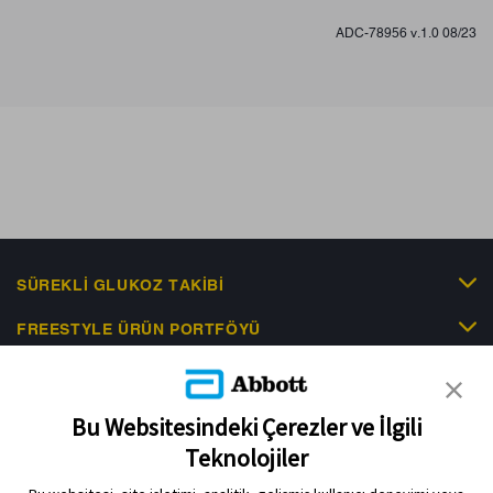
ADC-78956 v.1.0 08/23
SÜREKLI GLUKOZ TAKIBI
FREESTYLE ÜRÜN PORTFÖYÜ
KLINIK KANITLAR
EDUCATIONAL RESOURCES
Bu Websitesindeki Çerezler ve İlgili
Teknolojiler
İLETIŞIM & HABERLER