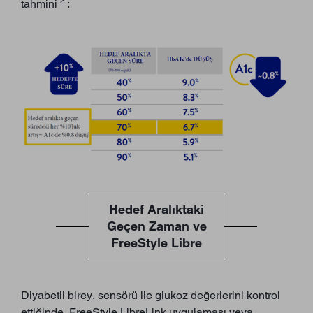
2
tahmini
:
Hedef Aralıktaki
Geçen Zaman ve
FreeStyle Libre
Diyabetli birey, sensörü ile glukoz değerlerini kontrol
ettiğinde, FreeStyle LibreLink uygulaması veya