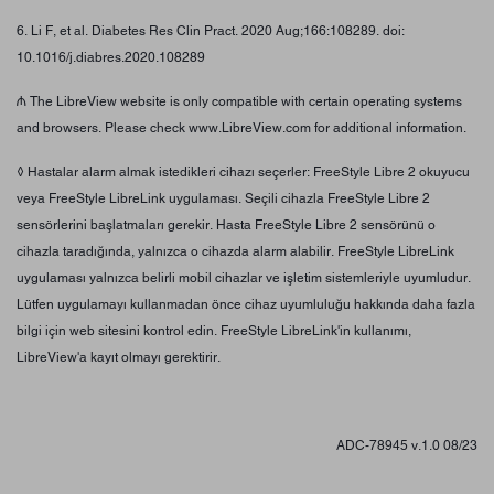
6. Li F, et al. Diabetes Res Clin Pract. 2020 Aug;166:108289. doi:
10.1016/j.diabres.2020.108289
₼ The LibreView website is only compatible with certain operating systems
and browsers. Please check www.LibreView.com for additional information.
◊ Hastalar alarm almak istedikleri cihazı seçerler: FreeStyle Libre 2 okuyucu
veya FreeStyle LibreLink uygulaması. Seçili cihazla FreeStyle Libre 2
sensörlerini başlatmaları gerekir. Hasta FreeStyle Libre 2 sensörünü o
cihazla taradığında, yalnızca o cihazda alarm alabilir. FreeStyle LibreLink
uygulaması yalnızca belirli mobil cihazlar ve işletim sistemleriyle uyumludur.
Lütfen uygulamayı kullanmadan önce cihaz uyumluluğu hakkında daha fazla
bilgi için web sitesini kontrol edin. FreeStyle LibreLink'in kullanımı,
LibreView'a kayıt olmayı gerektirir.
ADC-78945 v.1.0 08/23