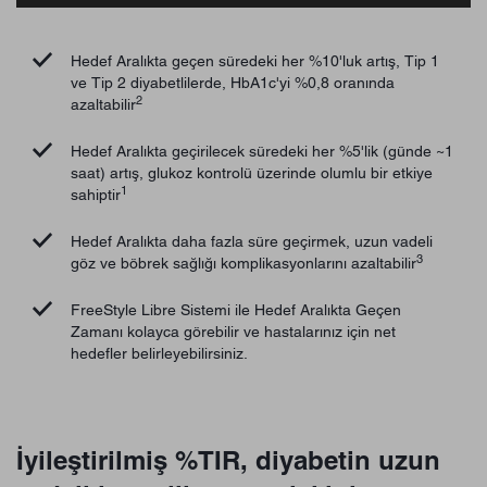
Hedef Aralıkta geçen süredeki her %10'luk artış, Tip 1
ve Tip 2 diyabetlilerde, HbA1c'yi %0,8 oranında
2
azaltabilir
Hedef Aralıkta geçirilecek süredeki her %5'lik (günde ~1
saat) artış, glukoz kontrolü üzerinde olumlu bir etkiye
1
sahiptir
Hedef Aralıkta daha fazla süre geçirmek, uzun vadeli
3
göz ve böbrek sağlığı komplikasyonlarını azaltabilir
FreeStyle Libre Sistemi ile Hedef Aralıkta Geçen
Zamanı kolayca görebilir ve hastalarınız için net
hedefler belirleyebilirsiniz.
İyileştirilmiş %TIR, diyabetin uzun