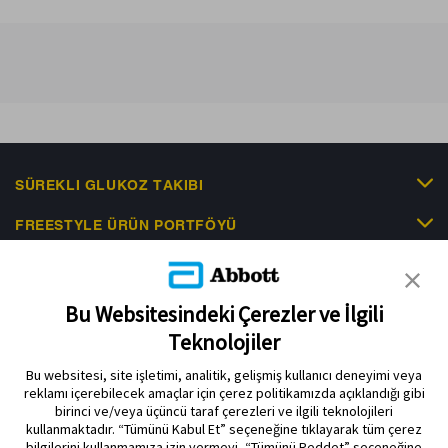
SÜREKLI GLUKOZ TAKIBI
FREESTYLE ÜRÜN PORTFÖYÜ
KLINIK KANITLAR
EDUCATIONAL RESOURCES
Bu Websitesindeki Çerezler ve İlgili
Teknolojiler
İLETIŞIM & HABERLER
Bu websitesi, site işletimi, analitik, gelişmiş kullanıcı deneyimi veya
reklamı içerebilecek amaçlar için çerez politikamızda açıklandığı gibi
birinci ve/veya üçüncü taraf çerezleri ve ilgili teknolojileri
kullanmaktadır. “Tümünü Kabul Et” seçeneğine tıklayarak tüm çerez
bilgilerini kullanmamıza izin vermeyi, “Tümünü Reddet” seçeneğine