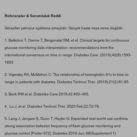
Referanslar & Sorumluluk Reddi
Görseller yalnızca açıklama amaçlıdır. Gerçek hasta veya verisi değildir.
1. Battelino T, Danne T, Bergenstal RM, et al. Clinical targets for continuous
glucose monitoring data interpretation: recommendations from the
international consensus on time in range. Diabetes Care. (2019);42(8):1593-
1603
2. Vigersky RA, McMahon C. The relationship of hemoglobin A1c to time-in-
range in patients with diabetes. Diabetes Technol Ther. (2019);21(2):81-85
3. Beck RW et al. Diabetes Care 2019;42:400–405.
4.. Lu J, et al. Diabetes Technol Ther. 2020 Feb;22:72-78.
5. Lang J, Jangam S, Dunn T, Hayter G. Expanded real-world use confirms
strong association between frequency of flash glucose monitoring and
glucose control [Poster 972]. Diabetes 2019 Jun; 68(Supplement 1)