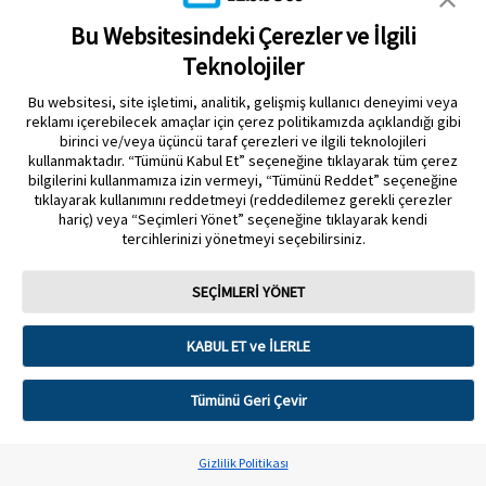
EDUCATIONAL RESOURCES
Bu Websitesindeki Çerezler ve İlgili
Teknolojiler
İLETIŞIM & HABERLER
Bu websitesi, site işletimi, analitik, gelişmiş kullanıcı deneyimi veya
reklamı içerebilecek amaçlar için çerez politikamızda açıklandığı gibi
birinci ve/veya üçüncü taraf çerezleri ve ilgili teknolojileri
kullanmaktadır. “Tümünü Kabul Et” seçeneğine tıklayarak tüm çerez
bilgilerini kullanmamıza izin vermeyi, “Tümünü Reddet” seçeneğine
tıklayarak kullanımını reddetmeyi (reddedilemez gerekli çerezler
Gizlilik Politikası
Çerez Politikası
Kullanım Koşulları
hariç) veya “Seçimleri Yönet” seçeneğine tıklayarak kendi
tercihlerinizi yönetmeyi seçebilirsiniz.
Çerez Tercihleri
SEÇİMLERİ YÖNET
Sensör muhafazası, FreeStyle, Libre ve ilgili marka markaları Abbott'un
markalarıdır. Diğer ticari markalar ilgili sahiplerinin mülkiyetindedir. Bu sitede
herhangi bir Abbott ticari markası, ticari adı veya ticari takdim şekli, Abbott
Laboratuarlarının önceden yazılı izni olmaksızın, şirketin ürün veya
KABUL ET ve İLERLE
hizmetlerini tanımlamak dışında kullanılamaz. Bu web sitesi ve burada yer
alan bilgiler, Türkiye’de ikamet edenler tarafından kullanılmak üzere
tasarlanmıştır. Ürün resimleri yalnızca açıklama amaçlıdır.
Tümünü Geri Çevir
©️ 2025 Abbott Laboratuarları. Tüm hakları Saklıdır.
Gizlilik Politikası
İnkılap Mh. Dr Adnan Büyükdeniz Cd. No:2 Akkom Ofis Park Kelif Plaza
3.Blok 34768 Ümraniye İstanbul TURKEY