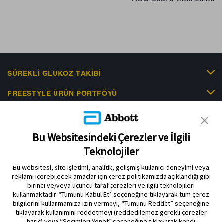
SÜREKLI GLUKOZ TAKIBI
FREESTYLE ÜRÜN PORTFÖYÜ
KLINIK KANITLAR
EDUCATIONAL RESOURCES
Bu Websitesindeki Çerezler ve İlgili
Teknolojiler
İLETIŞIM & HABERLER
Bu websitesi, site işletimi, analitik, gelişmiş kullanıcı deneyimi veya
reklamı içerebilecek amaçlar için çerez politikamızda açıklandığı gibi
birinci ve/veya üçüncü taraf çerezleri ve ilgili teknolojileri
kullanmaktadır. “Tümünü Kabul Et” seçeneğine tıklayarak tüm çerez
bilgilerini kullanmamıza izin vermeyi, “Tümünü Reddet” seçeneğine
tıklayarak kullanımını reddetmeyi (reddedilemez gerekli çerezler
Gizlilik Politikası
Çerez Politikası
Kullanım Koşulları
hariç) veya “Seçimleri Yönet” seçeneğine tıklayarak kendi