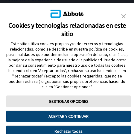
LIBRE ACADEMY
AYUDA
Cookies y tecnologías relacionadas en este
sitio
Este sitio utiliza cookies propias y/o de terceros y tecnologías
relacionadas, como se describe en nuestra política de cookies,
para finalidades que pueden incluir la operación del sitio, el análisis,
la mejora de la experiencia de usuario o la publicidad. Puede optar
por dar su consentimiento para nuestro uso de todas las cookies
Política de privacidad
haciendo clic en "Aceptar todas", rechazar su uso haciendo clic en
Aviso legal y términos y condiciones de uso Abbott
"Rechazar todas" (excepto las cookies requeridas, que no se
pueden rechazar) o gestionar sus propias preferencias haciendo
Política de cookies
Acerca de Abbott diabetes care división
clic en "Gestionar opciones".
Aviso sobre la Ley de datos
Preferencias sobre cookies
GESTIONAR OPCIONES
FreeStyle, Libre, y las marcas relacionadas son marcas comerciales de
Abbott Material dirigido a profesional sanitario. Para mayor información lea
ACEPTAR Y CONTINUAR
atentamente el Manual de Usuario. Cumple con la normativa que regula los
productos sanitarios. Los Sistemas de Monitorización de Glucosa FreeStyle
Libre deben retirarse antes de someterse a un estudio de imágenes por
resonancia magnética (RM). Imágenes para fines ilustrativos. No son
Rechazar todas