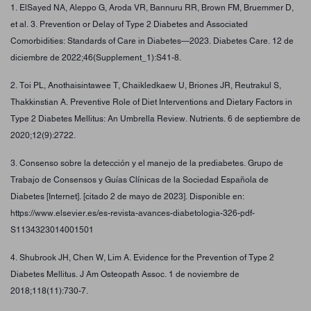
1. ElSayed NA, Aleppo G, Aroda VR, Bannuru RR, Brown FM, Bruemmer D,
et al. 3. Prevention or Delay of Type 2 Diabetes and Associated
Comorbidities: Standards of Care in Diabetes—2023. Diabetes Care. 12 de
diciembre de 2022;46(Supplement_1):S41-8.
2. Toi PL, Anothaisintawee T, Chaikledkaew U, Briones JR, Reutrakul S,
Thakkinstian A. Preventive Role of Diet Interventions and Dietary Factors in
Type 2 Diabetes Mellitus: An Umbrella Review. Nutrients. 6 de septiembre de
2020;12(9):2722.
3. Consenso sobre la detección y el manejo de la prediabetes. Grupo de
Trabajo de Consensos y Guías Clínicas de la Sociedad Española de
Diabetes [Internet]. [citado 2 de mayo de 2023]. Disponible en:
https://www.elsevier.es/es-revista-avances-diabetologia-326-pdf-
S1134323014001501
4. Shubrook JH, Chen W, Lim A. Evidence for the Prevention of Type 2
Diabetes Mellitus. J Am Osteopath Assoc. 1 de noviembre de
2018;118(11):730-7.