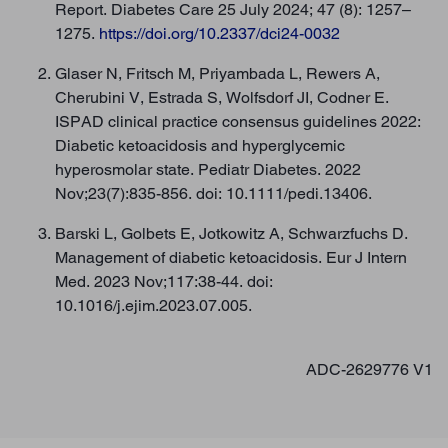
Report. Diabetes Care 25 July 2024; 47 (8): 1257–
1275.
https://doi.org/10.2337/dci24-0032
Glaser N, Fritsch M, Priyambada L, Rewers A,
Cherubini V, Estrada S, Wolfsdorf JI, Codner E.
ISPAD clinical practice consensus guidelines 2022:
Diabetic ketoacidosis and hyperglycemic
hyperosmolar state. Pediatr Diabetes. 2022
Nov;23(7):835-856. doi: 10.1111/pedi.13406.
Barski L, Golbets E, Jotkowitz A, Schwarzfuchs D.
Management of diabetic ketoacidosis. Eur J Intern
Med. 2023 Nov;117:38-44. doi:
10.1016/j.ejim.2023.07.005.
ADC-2629776 V1