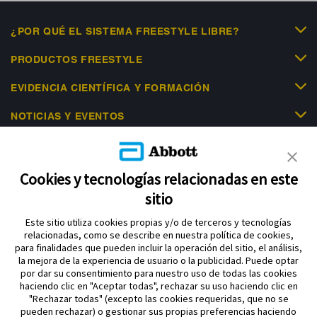
¿POR QUÉ EL SISTEMA FREESTYLE LIBRE?
PRODUCTOS FREESTYLE
EVIDENCIA CIENTÍFICA Y FORMACIÓN
NOTICIAS Y EVENTOS
LIBRE ACADEMY
AYUDA
Cookies y tecnologías relacionadas en este
sitio
Este sitio utiliza cookies propias y/o de terceros y tecnologías
relacionadas, como se describe en nuestra política de cookies,
para finalidades que pueden incluir la operación del sitio, el análisis,
la mejora de la experiencia de usuario o la publicidad. Puede optar
por dar su consentimiento para nuestro uso de todas las cookies
Política de privacidad
haciendo clic en "Aceptar todas", rechazar su uso haciendo clic en
Aviso legal y términos y condiciones de uso Abbott
"Rechazar todas" (excepto las cookies requeridas, que no se
pueden rechazar) o gestionar sus propias preferencias haciendo
Política de cookies
Acerca de Abbott diabetes care división