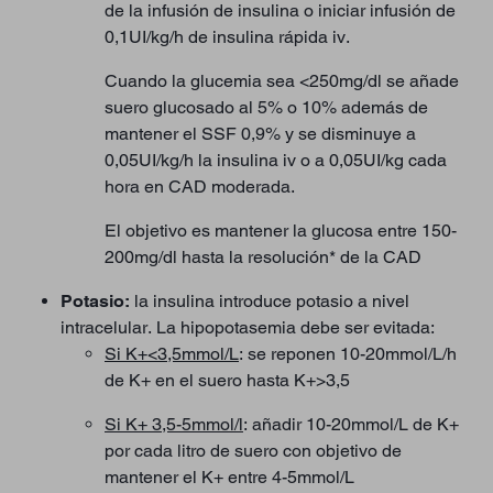
de la infusión de insulina o iniciar infusión de
0,1UI/kg/h de insulina rápida iv.
Cuando la glucemia sea <250mg/dl se añade
suero glucosado al 5% o 10% además de
mantener el SSF 0,9% y se disminuye a
0,05UI/kg/h la insulina iv o a 0,05UI/kg cada
hora en CAD moderada.
El objetivo es mantener la glucosa entre 150-
200mg/dl hasta la resolución* de la CAD
Potasio:
la insulina introduce potasio a nivel
intracelular. La hipopotasemia debe ser evitada:
Si K+<3,5mmol/L
: se reponen 10-20mmol/L/h
de K+ en el suero hasta K+>3,5
Si K+ 3,5-5mmol/l
: añadir 10-20mmol/L de K+
por cada litro de suero con objetivo de
mantener el K+ entre 4-5mmol/L