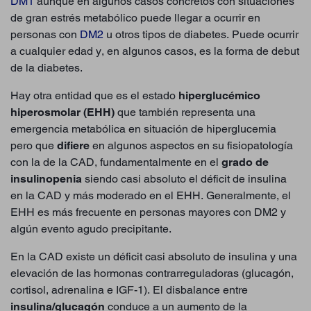
DM1
aunque en algunos casos concretos con situaciones
de gran estrés metabólico puede llegar a ocurrir en
personas con
DM2
u otros tipos de diabetes. Puede ocurrir
a cualquier edad y, en algunos casos, es la forma de debut
de la diabetes.
Hay otra entidad que es el estado
hiperglucémico
hiperosmolar (EHH)
que también representa una
emergencia metabólica en situación de hiperglucemia
pero que
difiere
en algunos aspectos en su fisiopatología
con la de la CAD, fundamentalmente en el
grado de
insulinopenia
siendo casi absoluto el déficit de insulina
en la CAD y más moderado en el EHH. Generalmente, el
EHH es más frecuente en personas mayores con DM2 y
algún evento agudo precipitante.
En la CAD existe un déficit casi absoluto de insulina y una
elevación de las hormonas contrarreguladoras (glucagón,
cortisol, adrenalina e IGF-1). El disbalance entre
insulina/glucagón
conduce a un aumento de la