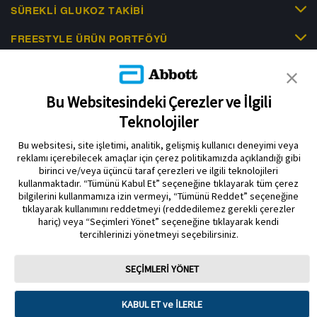
SÜREKLI GLUKOZ TAKIBI
FREESTYLE ÜRÜN PORTFÖYÜ
KLINIK KANITLAR
EDUCATIONAL RESOURCES
Bu Websitesindeki Çerezler ve İlgili
Teknolojiler
İLETIŞIM & HABERLER
Bu websitesi, site işletimi, analitik, gelişmiş kullanıcı deneyimi veya
reklamı içerebilecek amaçlar için çerez politikamızda açıklandığı gibi
birinci ve/veya üçüncü taraf çerezleri ve ilgili teknolojileri
kullanmaktadır. “Tümünü Kabul Et” seçeneğine tıklayarak tüm çerez
bilgilerini kullanmamıza izin vermeyi, “Tümünü Reddet” seçeneğine
tıklayarak kullanımını reddetmeyi (reddedilemez gerekli çerezler
Gizlilik Politikası
Çerez Politikası
Kullanım Koşulları
hariç) veya “Seçimleri Yönet” seçeneğine tıklayarak kendi
tercihlerinizi yönetmeyi seçebilirsiniz.
Çerez Tercihleri
SEÇİMLERİ YÖNET
Sensör muhafazası, FreeStyle, Libre ve ilgili marka markaları Abbott'un
markalarıdır. Diğer ticari markalar ilgili sahiplerinin mülkiyetindedir. Bu sitede
herhangi bir Abbott ticari markası, ticari adı veya ticari takdim şekli, Abbott
Laboratuarlarının önceden yazılı izni olmaksızın, şirketin ürün veya
KABUL ET ve İLERLE
hizmetlerini tanımlamak dışında kullanılamaz. Bu web sitesi ve burada yer