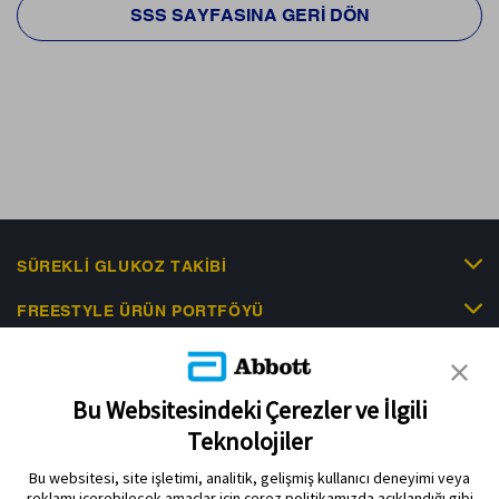
SSS SAYFASINA GERI DÖN
SÜREKLI GLUKOZ TAKIBI
FREESTYLE ÜRÜN PORTFÖYÜ
KLINIK KANITLAR
EDUCATIONAL RESOURCES
Bu Websitesindeki Çerezler ve İlgili
Teknolojiler
İLETIŞIM & HABERLER
Bu websitesi, site işletimi, analitik, gelişmiş kullanıcı deneyimi veya
reklamı içerebilecek amaçlar için çerez politikamızda açıklandığı gibi