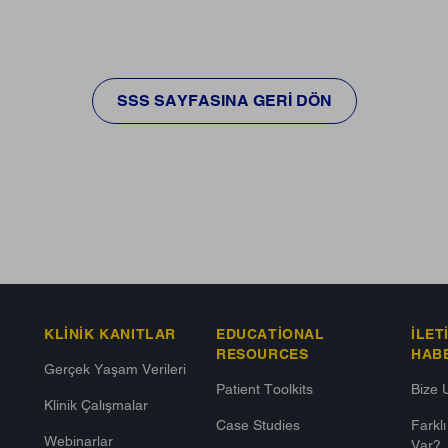
SSS SAYFASINA GERI DÖN
KLINIK KANITLAR
EDUCATIONAL
İLET
RESOURCES
HAB
Gerçek Yaşam Verileri
Patient Toolkits
Bize 
Klinik Çalışmalar
Case Studies
Farkl
Webinarlar
Var?​