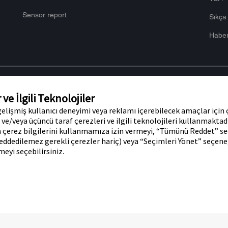
Sensor report
Sıkça
Haber
e İlgili Teknolojiler
, gelişmiş kullanıcı deneyimi veya reklamı içerebilecek amaçlar için
ott'un markalarıdır. Diğer ticari
Gizlilik Politikası
Çer
i ve/veya üçüncü taraf çerezleri ve ilgili teknolojileri kullanmakta
r Abbott ticari markası, ticari adı veya
 çerez bilgilerini kullanmamıza izin vermeyi, “Tümünü Reddet” s
olmaksızın, şirketin ürün veya
reddedilemez gerekli çerezler hariç) veya “Seçimleri Yönet” seçen
urada yer alan bilgiler, Türkiye’de
 resimleri yalnızca açıklama amaçlıdır.
meyi seçebilirsiniz.
if Plaza 3.Blok 34768 Ümraniye