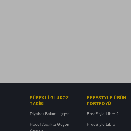
SÜREKLI GLUKOZ
FREESTYLE ÜRÜN
TAKIBI
PORTFÖYÜ
Diyabet Bakım Üçgeni​
FreeStyle Libre 2
Hedef Aralıkta Geçen
FreeStyle Libre
Zaman