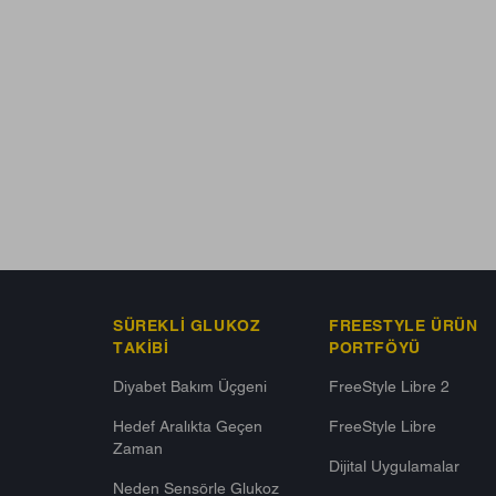
SÜREKLI GLUKOZ
FREESTYLE ÜRÜN
TAKIBI
PORTFÖYÜ
Diyabet Bakım Üçgeni​
FreeStyle Libre 2
Hedef Aralıkta Geçen
FreeStyle Libre
Zaman
Dijital Uygulamalar
Neden Sensörle Glukoz