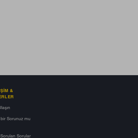
IŞIM &
ERLER
Ulaşın
ı bir Sorunuz mu
 Sorulan Sorular