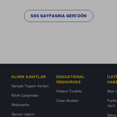
SSS SAYFASINA GERI DÖN
KLINIK KANITLAR
EDUCATIONAL
İLET
RESOURCES
HAB
Gerçek Yaşam Verileri
Patient Toolkits
Bize 
Klinik Çalışmalar
Case Studies
Farkl
Webinarlar
Var?​
Sensor report
Sıkça