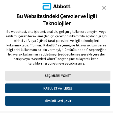
KLINIK KANITLAR
EDUCATIONAL RESOURCES
Bu Websitesindeki Çerezler ve İlgili
Teknolojiler
İLETIŞIM & HABERLER
Bu websitesi, site işletimi, analitik, gelişmiş kullanıcı deneyimi veya
reklamı içerebilecek amaçlar için çerez politikamızda açıklandığı gibi
birinci ve/veya üçüncü taraf çerezleri ve ilgili teknolojileri
kullanmaktadır. “Tümünü Kabul Et” seçeneğine tıklayarak tüm çerez
bilgilerini kullanmamıza izin vermeyi, “Tümünü Reddet” seçeneğine
tıklayarak kullanımını reddetmeyi (reddedilemez gerekli çerezler
Gizlilik Politikası
Çerez Politikası
Kullanım Koşulları
hariç) veya “Seçimleri Yönet” seçeneğine tıklayarak kendi
tercihlerinizi yönetmeyi seçebilirsiniz.
Çerez Tercihleri
SEÇİMLERİ YÖNET
Sensör muhafazası, FreeStyle, Libre ve ilgili marka markaları Abbott'un
markalarıdır. Diğer ticari markalar ilgili sahiplerinin mülkiyetindedir. Bu sitede
herhangi bir Abbott ticari markası, ticari adı veya ticari takdim şekli, Abbott
Laboratuarlarının önceden yazılı izni olmaksızın, şirketin ürün veya
KABUL ET ve İLERLE
hizmetlerini tanımlamak dışında kullanılamaz. Bu web sitesi ve burada yer
alan bilgiler, Türkiye’de ikamet edenler tarafından kullanılmak üzere
tasarlanmıştır. Ürün resimleri yalnızca açıklama amaçlıdır.
Tümünü Geri Çevir
©️ 2025 Abbott Laboratuarları. Tüm hakları Saklıdır.