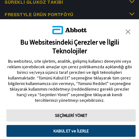
SÜREKLI GLUKOZ TAKIBI
FREESTYLE ÜRÜN PORTFÖYÜ
KLINIK KANITLAR
EDUCATIONAL RESOURCES
Bu Websitesindeki Çerezler ve İlgili
Teknolojiler
İLETIŞIM & HABERLER
Bu websitesi, site işletimi, analitik, gelişmiş kullanıcı deneyimi veya
reklamı içerebilecek amaçlar için çerez politikamızda açıklandığı gibi
birinci ve/veya üçüncü taraf çerezleri ve ilgili teknolojileri
kullanmaktadır. “Tümünü Kabul Et” seçeneğine tıklayarak tüm çerez
bilgilerini kullanmamıza izin vermeyi, “Tümünü Reddet” seçeneğine
tıklayarak kullanımını reddetmeyi (reddedilemez gerekli çerezler
Gizlilik Politikası
Çerez Politikası
Kullanım Koşulları
hariç) veya “Seçimleri Yönet” seçeneğine tıklayarak kendi
tercihlerinizi yönetmeyi seçebilirsiniz.
Çerez Tercihleri
SEÇİMLERİ YÖNET
Sensör muhafazası, FreeStyle, Libre ve ilgili marka markaları Abbott'un
markalarıdır. Diğer ticari markalar ilgili sahiplerinin mülkiyetindedir. Bu sitede
herhangi bir Abbott ticari markası, ticari adı veya ticari takdim şekli, Abbott
Laboratuarlarının önceden yazılı izni olmaksızın, şirketin ürün veya
KABUL ET ve İLERLE
hizmetlerini tanımlamak dışında kullanılamaz. Bu web sitesi ve burada yer