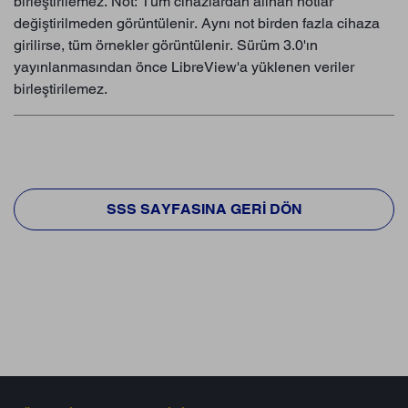
birleştirilemez. Not: Tüm cihazlardan alınan notlar
değiştirilmeden görüntülenir. Aynı not birden fazla cihaza
girilirse, tüm örnekler görüntülenir. Sürüm 3.0'ın
yayınlanmasından önce LibreView'a yüklenen veriler
birleştirilemez.
SSS SAYFASINA GERI DÖN