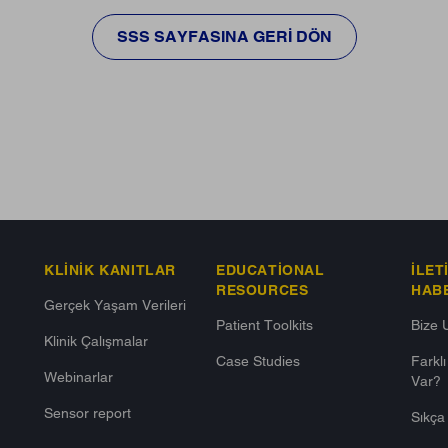
SSS SAYFASINA GERI DÖN
KLINIK KANITLAR
EDUCATIONAL
İLET
RESOURCES
HAB
Gerçek Yaşam Verileri
Patient Toolkits
Bize 
Klinik Çalışmalar
Case Studies
Farkl
Webinarlar
Var?​
Sensor report
Sıkça