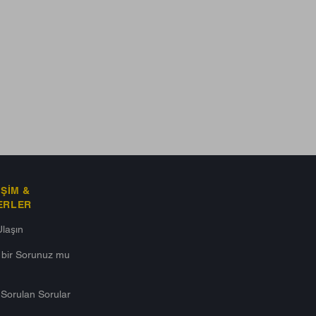
IŞIM &
ERLER
Ulaşın
ı bir Sorunuz mu
 Sorulan Sorular