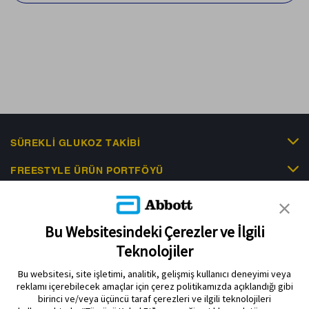
SÜREKLI GLUKOZ TAKIBI
FREESTYLE ÜRÜN PORTFÖYÜ
KLINIK KANITLAR
EDUCATIONAL RESOURCES
Bu Websitesindeki Çerezler ve İlgili
Teknolojiler
İLETIŞIM & HABERLER
Bu websitesi, site işletimi, analitik, gelişmiş kullanıcı deneyimi veya
reklamı içerebilecek amaçlar için çerez politikamızda açıklandığı gibi
birinci ve/veya üçüncü taraf çerezleri ve ilgili teknolojileri