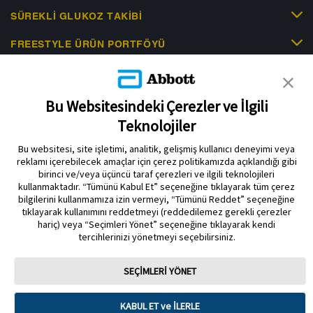
SÜREKLI GLUKOZ TAKIBI
FREESTYLE ÜRÜN PORTFÖYÜ
KLINIK KANITLAR
EDUCATIONAL RESOURCES
Bu Websitesindeki Çerezler ve İlgili
Teknolojiler
İLETIŞIM & HABERLER
Bu websitesi, site işletimi, analitik, gelişmiş kullanıcı deneyimi veya
reklamı içerebilecek amaçlar için çerez politikamızda açıklandığı gibi
birinci ve/veya üçüncü taraf çerezleri ve ilgili teknolojileri
kullanmaktadır. “Tümünü Kabul Et” seçeneğine tıklayarak tüm çerez
bilgilerini kullanmamıza izin vermeyi, “Tümünü Reddet” seçeneğine
tıklayarak kullanımını reddetmeyi (reddedilemez gerekli çerezler
Gizlilik Politikası
Çerez Politikası
Kullanım Koşulları
hariç) veya “Seçimleri Yönet” seçeneğine tıklayarak kendi
tercihlerinizi yönetmeyi seçebilirsiniz.
Çerez Tercihleri
SEÇİMLERİ YÖNET
Sensör muhafazası, FreeStyle, Libre ve ilgili marka markaları Abbott'un
markalarıdır. Diğer ticari markalar ilgili sahiplerinin mülkiyetindedir. Bu sitede
herhangi bir Abbott ticari markası, ticari adı veya ticari takdim şekli, Abbott
Laboratuarlarının önceden yazılı izni olmaksızın, şirketin ürün veya
KABUL ET ve İLERLE