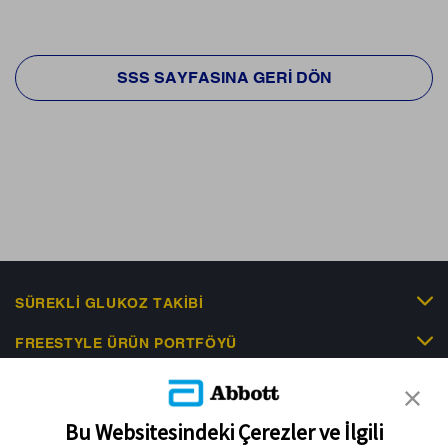
SSS SAYFASINA GERI DÖN
SÜREKLI GLUKOZ TAKIBI
FREESTYLE ÜRÜN PORTFÖYÜ
KLINIK KANITLAR
EDUCATIONAL RESOURCES
Bu Websitesindeki Çerezler ve İlgili