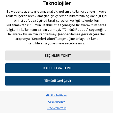
Teknolojiler
İLETIŞIM & HABERLER
Bu websitesi, site işletimi, analitik, gelişmiş kullanıcı deneyimi veya
reklamı içerebilecek amaçlar için çerez politikamızda açıklandığı gibi
birinci ve/veya üçüncü taraf çerezleri ve ilgili teknolojileri
kullanmaktadır. “Tümünü Kabul Et” seçeneğine tıklayarak tüm çerez
bilgilerini kullanmamıza izin vermeyi, “Tümünü Reddet” seçeneğine
tıklayarak kullanımını reddetmeyi (reddedilemez gerekli çerezler
Gizlilik Politikası
Çerez Politikası
Kullanım Koşulları
hariç) veya “Seçimleri Yönet” seçeneğine tıklayarak kendi
tercihlerinizi yönetmeyi seçebilirsiniz.
Çerez Tercihleri
SEÇİMLERİ YÖNET
Sensör muhafazası, FreeStyle, Libre ve ilgili marka markaları Abbott'un
markalarıdır. Diğer ticari markalar ilgili sahiplerinin mülkiyetindedir. Bu sitede
herhangi bir Abbott ticari markası, ticari adı veya ticari takdim şekli, Abbott
Laboratuarlarının önceden yazılı izni olmaksızın, şirketin ürün veya
KABUL ET ve İLERLE
hizmetlerini tanımlamak dışında kullanılamaz. Bu web sitesi ve burada yer
alan bilgiler, Türkiye’de ikamet edenler tarafından kullanılmak üzere
tasarlanmıştır. Ürün resimleri yalnızca açıklama amaçlıdır.
Tümünü Geri Çevir
©️ 2025 Abbott Laboratuarları. Tüm hakları Saklıdır.
Gizlilik Politikası
İnkılap Mh. Dr Adnan Büyükdeniz Cd. No:2 Akkom Ofis Park Kelif Plaza
3.Blok 34768 Ümraniye İstanbul TURKEY
Cookie Policy
Tracker Details