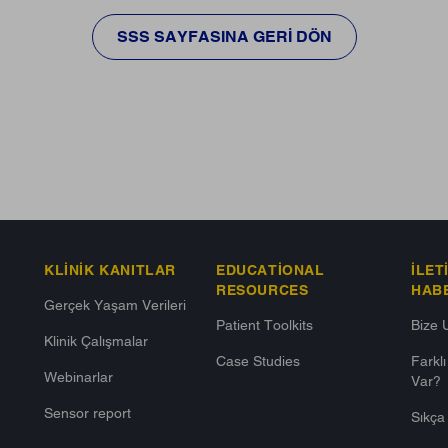
SSS SAYFASINA GERI DÖN
KLINIK KANITLAR
EDUCATIONAL
İLET
RESOURCES
HAB
Gerçek Yaşam Verileri
Patient Toolkits
Bize 
Klinik Çalışmalar
Case Studies
Farkl
Webinarlar
Var?​
Sensor report
Sıkça