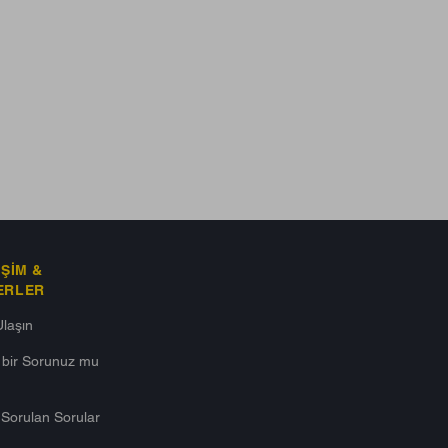
IŞIM &
ERLER
Ulaşın
ı bir Sorunuz mu
 Sorulan Sorular