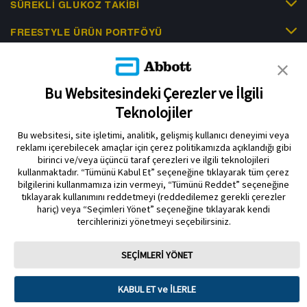
SÜREKLI GLUKOZ TAKIBI
FREESTYLE ÜRÜN PORTFÖYÜ
KLINIK KANITLAR
EDUCATIONAL RESOURCES
Bu Websitesindeki Çerezler ve İlgili
Teknolojiler
İLETIŞIM & HABERLER
Bu websitesi, site işletimi, analitik, gelişmiş kullanıcı deneyimi veya
reklamı içerebilecek amaçlar için çerez politikamızda açıklandığı gibi
birinci ve/veya üçüncü taraf çerezleri ve ilgili teknolojileri
kullanmaktadır. “Tümünü Kabul Et” seçeneğine tıklayarak tüm çerez
bilgilerini kullanmamıza izin vermeyi, “Tümünü Reddet” seçeneğine
tıklayarak kullanımını reddetmeyi (reddedilemez gerekli çerezler
Gizlilik Politikası
Çerez Politikası
Kullanım Koşulları
hariç) veya “Seçimleri Yönet” seçeneğine tıklayarak kendi
tercihlerinizi yönetmeyi seçebilirsiniz.
Çerez Tercihleri
SEÇİMLERİ YÖNET
Sensör muhafazası, FreeStyle, Libre ve ilgili marka markaları Abbott'un
markalarıdır. Diğer ticari markalar ilgili sahiplerinin mülkiyetindedir. Bu sitede
herhangi bir Abbott ticari markası, ticari adı veya ticari takdim şekli, Abbott
Laboratuarlarının önceden yazılı izni olmaksızın, şirketin ürün veya
KABUL ET ve İLERLE
hizmetlerini tanımlamak dışında kullanılamaz. Bu web sitesi ve burada yer