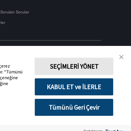
 Sorulan Sorular
ler
BIZI TAKIP EDIN
SEÇİMLERİ YÖNET
 çerez
ez Politikası
Kullanım Koşulları
Çerez Tercihleri
dır. “Tümünü
eçeneğine
eğine
KABUL ET ve İLERLE
Tümünü Geri Çevir
Destekleyen: