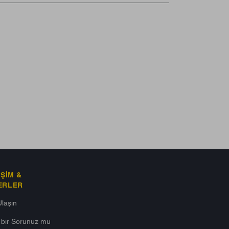
IŞIM &
ERLER
Ulaşın
ı bir Sorunuz mu