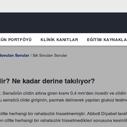
RÜN PORTFÖYÜ
KLINIK KANITLAR
EĞİTİM KAYNAKLA
Sorulan Sorular
Sık Sorulan Sorular
r? Ne kadar derine takılıyor?
Sensörün cildin altına giren kısmı 0,4 mm'den incedir ve cildin 
u sensörü cilde girişinin, parmak delinerek yapılan glukoz test
iltte herhangi bir rahatsızlık hissetmemiştir. Abbott Diyabet tara
ciltte herhangi bir rahatsızlık hissetmedikleri sorusuna kesinlikle 