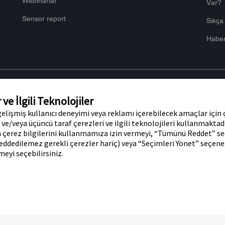
Webinarlar
Var?​
Sensor report
Sıkça
Haber
e İlgili Teknolojiler
, gelişmiş kullanıcı deneyimi veya reklamı içerebilecek amaçlar için
ott'un markalarıdır. Diğer ticari
Gizlilik Politikası
Çer
i ve/veya üçüncü taraf çerezleri ve ilgili teknolojileri kullanmakta
r Abbott ticari markası, ticari adı veya
 çerez bilgilerini kullanmamıza izin vermeyi, “Tümünü Reddet” s
olmaksızın, şirketin ürün veya
reddedilemez gerekli çerezler hariç) veya “Seçimleri Yönet” seçen
urada yer alan bilgiler, Türkiye’de
 resimleri yalnızca açıklama amaçlıdır.
meyi seçebilirsiniz.
if Plaza 3.Blok 34768 Ümraniye