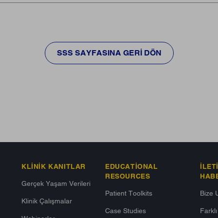
SSS SAYFASINA GERI DÖN
KLINIK KANITLAR
EDUCATIONAL
İLET
RESOURCES
HAB
Gerçek Yaşam Verileri
Patient Toolkits
Bize 
Klinik Çalışmalar
Case Studies
Farkl