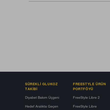
SÜREKLI GLUKOZ
FREESTYLE ÜRÜN
TAKIBI
PORTFÖYÜ
Diyabet Bakım Üçgeni​
FreeStyle Libre 2
Hedef Aralıkta Geçen
FreeStyle Libre