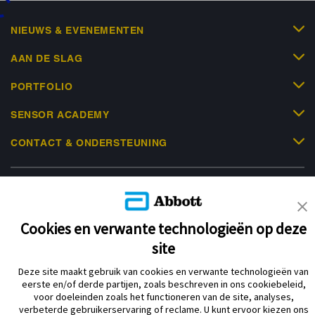
g...
NIEUWS & EVENEMENTEN
AAN DE SLAG
PORTFOLIO
SENSOR ACADEMY
CONTACT & ONDERSTEUNING
Cookies en verwante technologieën op deze
Privacybeleid
Gebruiksvoorwaarden
site
Over Abbott Diabetes Care
Cookiebeleid
Deze site maakt gebruik van cookies en verwante technologieën van
Verklaring inzake Dataverordening
Cookie Voorkeursinstellingen
eerste en/of derde partijen, zoals beschreven in ons cookiebeleid,
voor doeleinden zoals het functioneren van de site, analyses,
verbeterde gebruikerservaring of reclame. U kunt ervoor kiezen ons