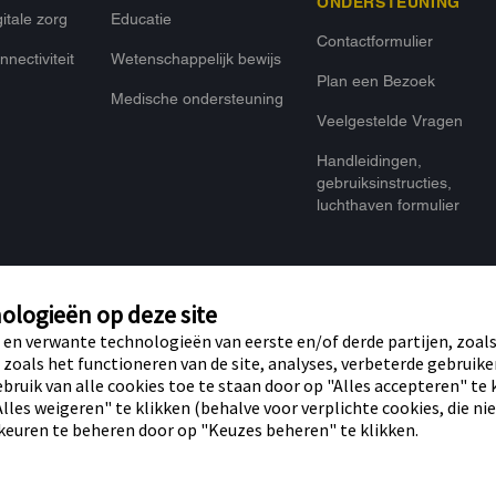
ONDERSTEUNING
itale zorg
Educatie
Contactformulier
nectiviteit
Wetenschappelijk bewijs
Plan een Bezoek
Medische ondersteuning
Veelgestelde Vragen
Handleidingen,
gebruiksinstructies,
luchthaven formulier
ologieën op deze site
 en verwante technologieën van eerste en/of derde partijen, zoal
 zoals het functioneren van de site, analyses, verbeterde gebruike
bruik van alle cookies toe te staan door op "Alles accepteren" te 
go, de vorm van de sensor, de kleur
Privacybeleid
Gebruiksv
lles weigeren" te klikken (behalve voor verplichte cookies, die ni
ndom van Abbott. iPhone en App Store
Verklar
jn handelsmerken van Google LLC.
keuren te beheren door op "Keuzes beheren" te klikken.
jke eigenaren.
ssionals van Nederland.