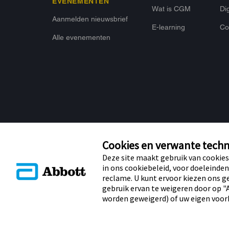
EVENEMENTEN
Wat is CGM
Dig
Aanmelden nieuwsbrief
E-learning
Con
Alle evenementen
Cookies en verwante techn
Deze site maakt gebruik van cookies
in ons cookiebeleid, voor doeleinden
reclame. U kunt ervoor kiezen ons ge
© 2026 Abbott. Alle rechten voorbehouden. Libre, het vlinder lo
gebruik ervan te weigeren door op "A
geel en gerelateerde merkaanduidingen zijn intellectueel eige
zijn handelsmerken van Apple Inc. Android en Google Play zi
worden geweigerd) of uw eigen voor
Andere handelsmerken zijn het eigendom van hun respectieveli
De informatie op deze website is enkel bedoeld voor zorgprofe