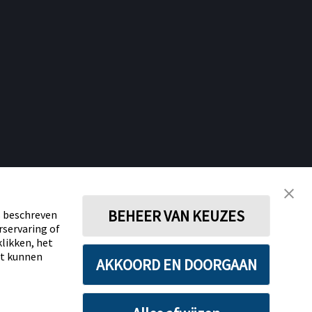
STAY CONNECTED
BEHEER VAN KEUZES
s beschreven
rservaring of
klikken, het
oorwaarden
Over Abbott Diabetes Care
Cookiebeleid
et kunnen
AKKOORD EN DOORGAAN
ing inzake Dataverordening
Cookie Voorkeursinstellingen