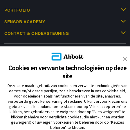
PORTFOLIO
SENSOR ACADEMY
CONTACT & ONDERSTEUNING
Cookies en verwante technologieën op deze
Privacybeleid
Gebruiksvoorwaarden
site
Over Abbott Diabetes Care
Cookiebeleid
Deze site maakt gebruik van cookies en verwante technologieën van
Verklaring inzake Dataverordening
Cookie Voorkeursinstellingen
eerste en/of derde partijen, zoals beschreven in ons cookiebeleid,
voor doeleinden zoals het functioneren van de site, analyses,
verbeterde gebruikerservaring of reclame. U kunt ervoor kiezen ons
gebruik van alle cookies toe te staan door op "Alles accepteren" te
© 2026 Abbott. Alle rechten voorbehouden. Libre, het vlinder logo, de vorm
klikken, het gebruik ervan te weigeren door op "Alles weigeren" te
van de sensor, de kleur geel en gerelateerde merkaanduidingen zijn
klikken (behalve voor verplichte cookies, die niet kunnen worden
intellectueel eigendom van Abbott. iPhone en App Store zijn handelsmerken
geweigerd) of uw eigen voorkeuren te beheren door op "Keuzes
van Apple Inc. Android en Google Play zijn handelsmerken van Google LLC.
beheren" te klikken.
Andere handelsmerken zijn het eigendom van hun respectievelijke