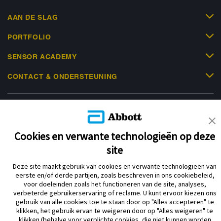
AAN DE SLAG
PORTFOLIO
SENSOR ACADEMY
CONTACT & ONDERSTEUNING
Cookies en verwante technologieën op deze
Privacybeleid
Gebruiksvoorwaarden
site
Over Abbott Diabetes Care
Cookiebeleid
Deze site maakt gebruik van cookies en verwante technologieën van
Verklaring inzake Dataverordening
Cookie Voorkeursinstellingen
eerste en/of derde partijen, zoals beschreven in ons cookiebeleid,
voor doeleinden zoals het functioneren van de site, analyses,
verbeterde gebruikerservaring of reclame. U kunt ervoor kiezen ons
gebruik van alle cookies toe te staan door op "Alles accepteren" te
© 2026 Abbott. Alle rechten voorbehouden. Libre, het vlinder logo, de vorm
klikken, het gebruik ervan te weigeren door op "Alles weigeren" te
van de sensor, de kleur geel en gerelateerde merkaanduidingen zijn
klikken (behalve voor verplichte cookies, die niet kunnen worden