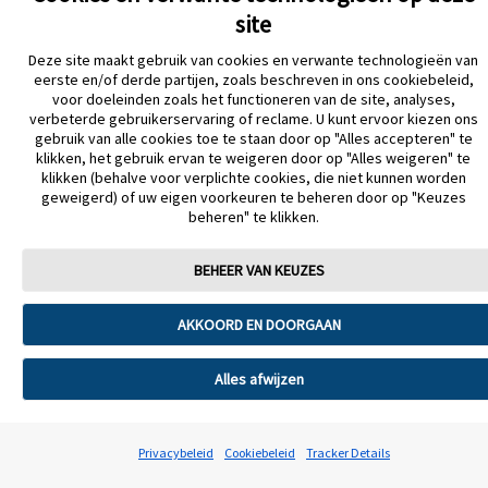
site
Over Abbott Diabetes Care
Cookiebeleid
Deze site maakt gebruik van cookies en verwante technologieën van
Verklaring inzake Dataverordening
Cookie Voorkeursinstellingen
eerste en/of derde partijen, zoals beschreven in ons cookiebeleid,
voor doeleinden zoals het functioneren van de site, analyses,
verbeterde gebruikerservaring of reclame. U kunt ervoor kiezen ons
gebruik van alle cookies toe te staan door op "Alles accepteren" te
© 2026 Abbott. Alle rechten voorbehouden. Libre, het vlinder logo, de vorm
klikken, het gebruik ervan te weigeren door op "Alles weigeren" te
van de sensor, de kleur geel en gerelateerde merkaanduidingen zijn
klikken (behalve voor verplichte cookies, die niet kunnen worden
intellectueel eigendom van Abbott. iPhone en App Store zijn handelsmerken
geweigerd) of uw eigen voorkeuren te beheren door op "Keuzes
van Apple Inc. Android en Google Play zijn handelsmerken van Google LLC.
Andere handelsmerken zijn het eigendom van hun respectievelijke
beheren" te klikken.
eigenaren.
De informatie op deze website is enkel bedoeld voor zorgprofessionals van
BEHEER VAN KEUZES
Nederland.
Abbott B.V. , Wegalaan 9, 2132 JD Hoofddorp. ADC-2664675 v11.0
AKKOORD EN DOORGAAN
Alles afwijzen
Privacybeleid
Cookiebeleid
Tracker Details