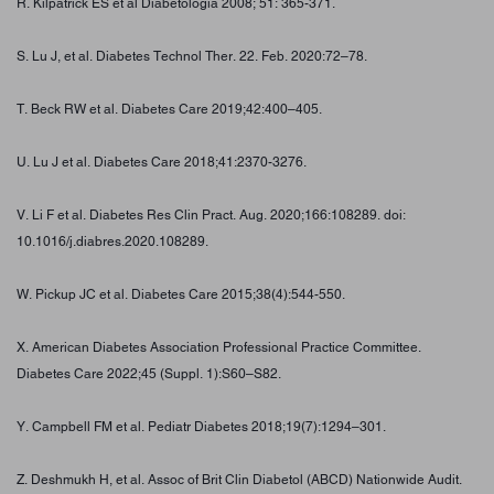
R. Kilpatrick ES et al Diabetologia 2008; 51: 365-371.
S. Lu J, et al. Diabetes Technol Ther. 22. Feb. 2020:72–78.
T. Beck RW et al. Diabetes Care 2019;42:400–405.
U. Lu J et al. Diabetes Care 2018;41:2370-3276.
V. Li F et al. Diabetes Res Clin Pract. Aug. 2020;166:108289. doi:
10.1016/j.diabres.2020.108289.
W. Pickup JC et al. Diabetes Care 2015;38(4):544-550.
X. American Diabetes Association Professional Practice Committee.
Diabetes Care 2022;45 (Suppl. 1):S60–S82.
Y. Campbell FM et al. Pediatr Diabetes 2018;19(7):1294–301.
Z. Deshmukh H, et al. Assoc of Brit Clin Diabetol (ABCD) Nationwide Audit.