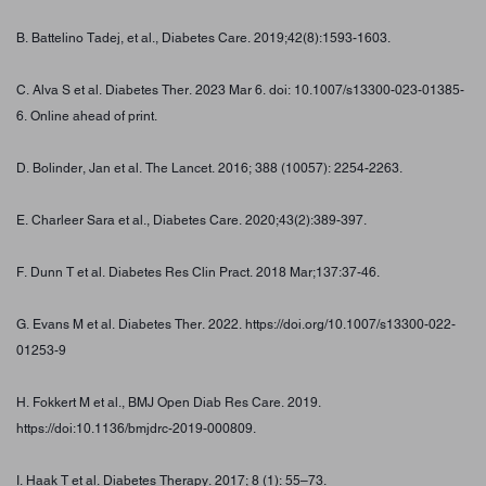
B. Battelino Tadej, et al., Diabetes Care. 2019;42(8):1593-1603.
C. Alva S et al. Diabetes Ther. 2023 Mar 6. doi: 10.1007/s13300-023-01385-
6. Online ahead of print.
D. Bolinder, Jan et al. The Lancet. 2016; 388 (10057): 2254-2263.
E. Charleer Sara et al., Diabetes Care. 2020;43(2):389-397.
F. Dunn T et al. Diabetes Res Clin Pract. 2018 Mar;137:37-46.
G. Evans M et al. Diabetes Ther. 2022. https://doi.org/10.1007/s13300-022-
01253-9
H. Fokkert M et al., BMJ Open Diab Res Care. 2019.
https://doi:10.1136/bmjdrc-2019-000809.
I. Haak T et al. Diabetes Therapy. 2017; 8 (1): 55–73.