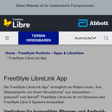
Diese Website ist für medizinische Fachpersonen.
TERMIN
Austria
(de)
VEREINBAREN
Home
FreeStyle Portfolio
Apps & LibreView
FreeStyle LibreLink App
FreeStyle LibreLink App
1
Die FreeStyle LibreLink App
ermöglicht es Patient:innen, ihre
1
Glukosewerte von ihrem Smartphone
aus einzusehen –
5
6
jederzeit
und überall
. FreeStyle LibreLink ist mit Sensoren des
FreeStyle Libre 2 Systems kompatibel.
Verfügbar für kompatible iPhones und Android-