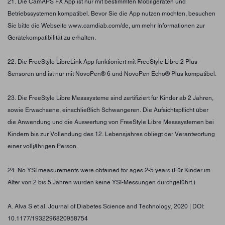
21. Die CamAPS FX App ist nur mit bestimmten Mobilgeräten und
Betriebssystemen kompatibel. Bevor Sie die App nutzen möchten, besuchen
Sie bitte die Webseite www.camdiab.com/de, um mehr Informationen zur
Gerätekompatibilität zu erhalten.
22. Die FreeStyle LibreLink App funktioniert mit FreeStyle Libre 2 Plus
Sensoren und ist nur mit NovoPen® 6 und NovoPen Echo® Plus kompatibel.
23. Die FreeStyle Libre Messsysteme sind zertifiziert für Kinder ab 2 Jahren,
sowie Erwachsene, einschließlich Schwangeren. Die Aufsichtspflicht über
die Anwendung und die Auswertung von FreeStyle Libre Messsystemen bei
Kindern bis zur Vollendung des 12. Lebensjahres obliegt der Verantwortung
einer volljährigen Person.
24. No YSI measurements were obtained for ages 2-5 years (Für Kinder im
Alter von 2 bis 5 Jahren wurden keine YSI-Messungen durchgeführt.)
A. Alva S et al. Journal of Diabetes Science and Technology, 2020 | DOI:
10.1177/1932296820958754