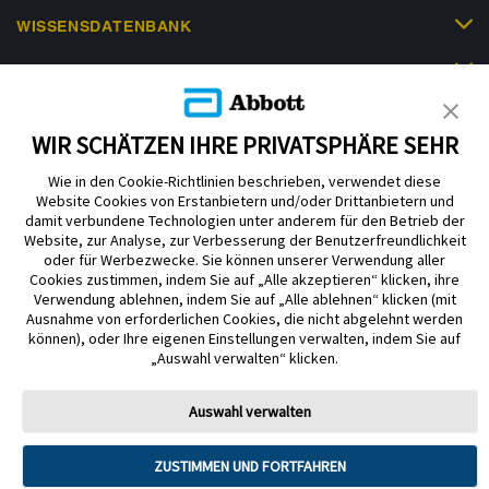
WISSENSDATENBANK
HILFE & KONTAKT
WIR SCHÄTZEN IHRE PRIVATSPHÄRE SEHR
Wie in den Cookie-Richtlinien beschrieben, verwendet diese
Website Cookies von Erstanbietern und/oder Drittanbietern und
damit verbundene Technologien unter anderem für den Betrieb der
Impressum
Datenschutzerklärung
Cookie-Richtlinien
Website, zur Analyse, zur Verbesserung der Benutzerfreundlichkeit
oder für Werbezwecke. Sie können unserer Verwendung aller
Nutzungsbedingungen
Barrierefreiheitserklärung
Cookies zustimmen, indem Sie auf „Alle akzeptieren“ klicken, ihre
Verwendung ablehnen, indem Sie auf „Alle ablehnen“ klicken (mit
Mitteilung zur Datenverordnung
Cookie-Präferenzen
Ausnahme von erforderlichen Cookies, die nicht abgelehnt werden
können), oder Ihre eigenen Einstellungen verwalten, indem Sie auf
© 2026 Abbott. Alle Rechte vorbehalten. Libre, das Schmetterlingslogo, die
„Auswahl verwalten“ klicken.
Form und das Erscheinungsbild des Sensors, die Farbe Gelb sowie damit
zusammenhängende Marken und/oder Designs sind geistiges Eigentum der
Unternehmensgruppe Abbott in verschiedenen Rechtsgebieten. Andere
Auswahl verwalten
Marken sind Eigentum ihrer jeweiligen Rechteinhaber.
Tandem Diabetes Care, Inc. Alle Rechte vorbehalten. Tandem Diabetes
ZUSTIMMEN UND FORTFAHREN
Care, die Tandem Logos, Control-IQ, Control-IQ+, t:slim X2, t:slim, Tandem