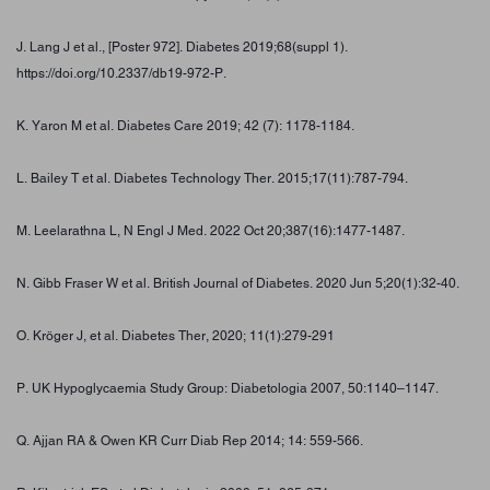
J. Lang J et al., [Poster 972]. Diabetes 2019;68(suppl 1).
https://doi.org/10.2337/db19-972-P.
K. Yaron M et al. Diabetes Care 2019; 42 (7): 1178-1184.
L. Bailey T et al. Diabetes Technology Ther. 2015;17(11):787-794.
M. Leelarathna L, N Engl J Med. 2022 Oct 20;387(16):1477-1487.
N. Gibb Fraser W et al. British Journal of Diabetes. 2020 Jun 5;20(1):32-40.
O. Kröger J, et al. Diabetes Ther, 2020; 11(1):279-291
P. UK Hypoglycaemia Study Group: Diabetologia 2007, 50:1140–1147.
Q. Ajjan RA & Owen KR Curr Diab Rep 2014; 14: 559-566.