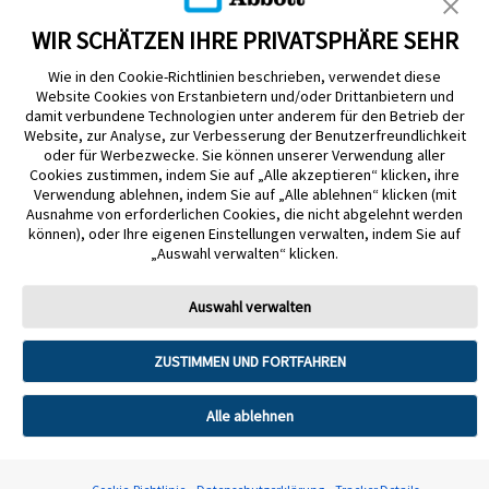
WIR SCHÄTZEN IHRE PRIVATSPHÄRE SEHR
Wie in den Cookie-Richtlinien beschrieben, verwendet diese
Website Cookies von Erstanbietern und/oder Drittanbietern und
damit verbundene Technologien unter anderem für den Betrieb der
Impressum
Datenschutzerklärung
Cookie-Richtlinien
Website, zur Analyse, zur Verbesserung der Benutzerfreundlichkeit
oder für Werbezwecke. Sie können unserer Verwendung aller
Nutzungsbedingungen
Barrierefreiheitserklärung
Cookies zustimmen, indem Sie auf „Alle akzeptieren“ klicken, ihre
Verwendung ablehnen, indem Sie auf „Alle ablehnen“ klicken (mit
Mitteilung zur Datenverordnung
Cookie-Präferenzen
Ausnahme von erforderlichen Cookies, die nicht abgelehnt werden
können), oder Ihre eigenen Einstellungen verwalten, indem Sie auf
© 2026 Abbott. Alle Rechte vorbehalten. Libre, das Schmetterlingslogo, die
„Auswahl verwalten“ klicken.
Form und das Erscheinungsbild des Sensors, die Farbe Gelb sowie damit
zusammenhängende Marken und/oder Designs sind geistiges Eigentum der
Unternehmensgruppe Abbott in verschiedenen Rechtsgebieten. Andere
Auswahl verwalten
Marken sind Eigentum ihrer jeweiligen Rechteinhaber.
Tandem Diabetes Care, Inc. Alle Rechte vorbehalten. Tandem Diabetes
ZUSTIMMEN UND FORTFAHREN
Care, die Tandem Logos, Control-IQ, Control-IQ+, t:slim X2, t:slim, Tandem
t:slim Mobile App und Tandem Source sind eingetragene Marken oder
Marken von Tandem Diabetes Care, Inc. in den USA und/oder anderen
Alle ablehnen
Ländern.
Firmenanschrift: Abbott GmbH, Perfektastr. 84 A, 1230 Wien, Tel. +43 1 891
22 0 (kostenlos)