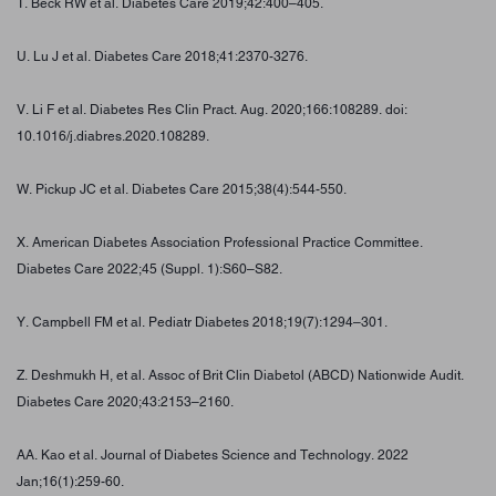
T. Beck RW et al. Diabetes Care 2019;42:400–405.
U. Lu J et al. Diabetes Care 2018;41:2370-3276.
V. Li F et al. Diabetes Res Clin Pract. Aug. 2020;166:108289. doi:
10.1016/j.diabres.2020.108289.
W. Pickup JC et al. Diabetes Care 2015;38(4):544-550.
X. American Diabetes Association Professional Practice Committee.
Diabetes Care 2022;45 (Suppl. 1):S60–S82.
Y. Campbell FM et al. Pediatr Diabetes 2018;19(7):1294–301.
Z. Deshmukh H, et al. Assoc of Brit Clin Diabetol (ABCD) Nationwide Audit.
Diabetes Care 2020;43:2153–2160.
AA. Kao et al. Journal of Diabetes Science and Technology. 2022
Jan;16(1):259-60.