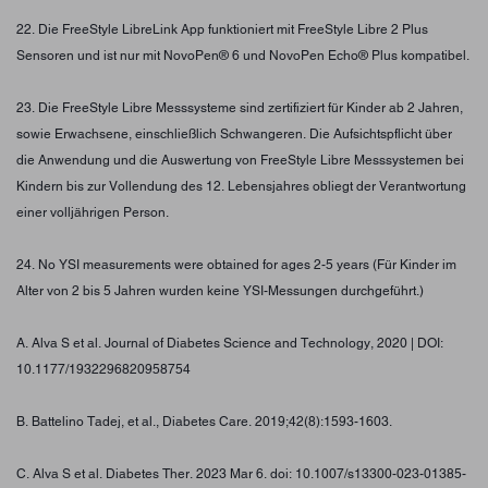
22. Die FreeStyle LibreLink App funktioniert mit FreeStyle Libre 2 Plus
Sensoren und ist nur mit NovoPen® 6 und NovoPen Echo® Plus kompatibel.
23. Die FreeStyle Libre Messsysteme sind zertifiziert für Kinder ab 2 Jahren,
sowie Erwachsene, einschließlich Schwangeren. Die Aufsichtspflicht über
die Anwendung und die Auswertung von FreeStyle Libre Messsystemen bei
Kindern bis zur Vollendung des 12. Lebensjahres obliegt der Verantwortung
einer volljährigen Person.
24. No YSI measurements were obtained for ages 2-5 years (Für Kinder im
Alter von 2 bis 5 Jahren wurden keine YSI-Messungen durchgeführt.)
A. Alva S et al. Journal of Diabetes Science and Technology, 2020 | DOI:
10.1177/1932296820958754
B. Battelino Tadej, et al., Diabetes Care. 2019;42(8):1593-1603.
C. Alva S et al. Diabetes Ther. 2023 Mar 6. doi: 10.1007/s13300-023-01385-