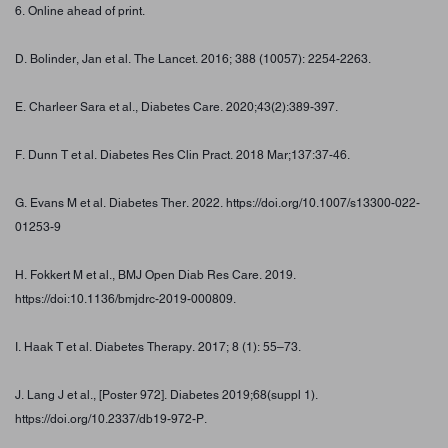
6. Online ahead of print.
D. Bolinder, Jan et al. The Lancet. 2016; 388 (10057): 2254-2263.
E. Charleer Sara et al., Diabetes Care. 2020;43(2):389-397.
F. Dunn T et al. Diabetes Res Clin Pract. 2018 Mar;137:37-46.
G. Evans M et al. Diabetes Ther. 2022. https://doi.org/10.1007/s13300-022-
01253-9
H. Fokkert M et al., BMJ Open Diab Res Care. 2019.
https://doi:10.1136/bmjdrc-2019-000809.
I. Haak T et al. Diabetes Therapy. 2017; 8 (1): 55–73.
J. Lang J et al., [Poster 972]. Diabetes 2019;68(suppl 1).
https://doi.org/10.2337/db19-972-P.