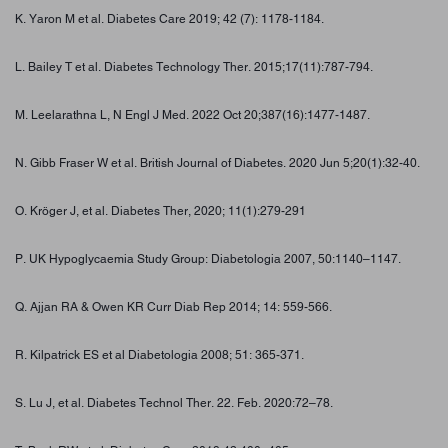
K. Yaron M et al. Diabetes Care 2019; 42 (7): 1178-1184.
L. Bailey T et al. Diabetes Technology Ther. 2015;17(11):787-794.
M. Leelarathna L, N Engl J Med. 2022 Oct 20;387(16):1477-1487.
N. Gibb Fraser W et al. British Journal of Diabetes. 2020 Jun 5;20(1):32-40.
O. Kröger J, et al. Diabetes Ther, 2020; 11(1):279-291
P. UK Hypoglycaemia Study Group: Diabetologia 2007, 50:1140–1147.
Q. Ajjan RA & Owen KR Curr Diab Rep 2014; 14: 559-566.
R. Kilpatrick ES et al Diabetologia 2008; 51: 365-371.
S. Lu J, et al. Diabetes Technol Ther. 22. Feb. 2020:72–78.