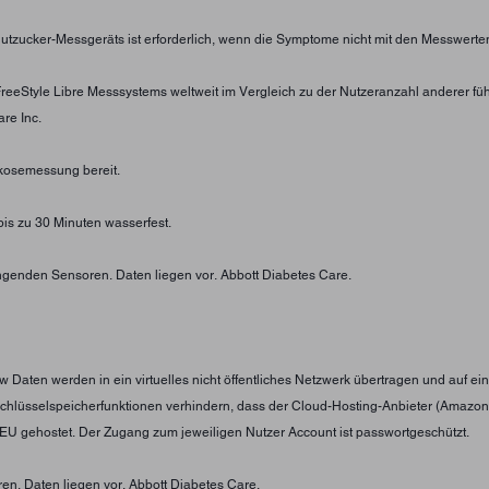
 Blutzucker-Messgeräts ist erforderlich, wenn die Symptome nicht mit den Messwe
 FreeStyle Libre Messsystems weltweit im Vergleich zu der Nutzeranzahl anderer f
re Inc.
lukosemessung bereit.
 bis zu 30 Minuten wasserfest.
ingenden Sensoren. Daten liegen vor. Abbott Diabetes Care.
w Daten werden in ein virtuelles nicht öffentliches Netzwerk übertragen und auf e
 Schlüsselspeicherfunktionen verhindern, dass der Cloud-Hosting-Anbieter (Amazo
 EU gehostet. Der Zugang zum jeweiligen Nutzer Account ist passwortgeschützt.
en. Daten liegen vor. Abbott Diabetes Care.