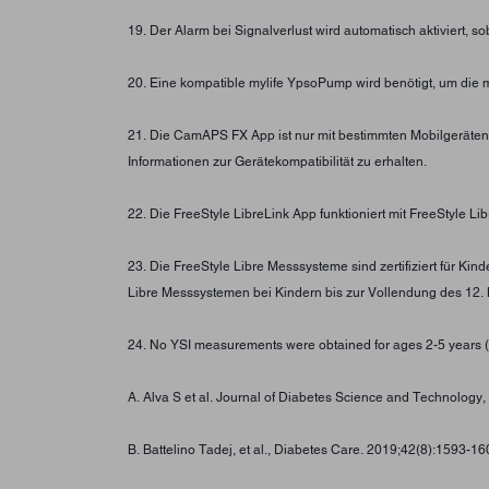
19. Der Alarm bei Signalverlust wird automatisch aktiviert, 
20. Eine kompatible mylife YpsoPump wird benötigt, um die 
21. Die CamAPS FX App ist nur mit bestimmten Mobilgeräte
Informationen zur Gerätekompatibilität zu erhalten.
22. Die FreeStyle LibreLink App funktioniert mit FreeStyle
23. Die FreeStyle Libre Messsysteme sind zertifiziert für K
Libre Messsystemen bei Kindern bis zur Vollendung des 12. 
24. No YSI measurements were obtained for ages 2-5 years (
A. Alva S et al. Journal of Diabetes Science and Technolo
B. Battelino Tadej, et al., Diabetes Care. 2019;42(8):1593-16