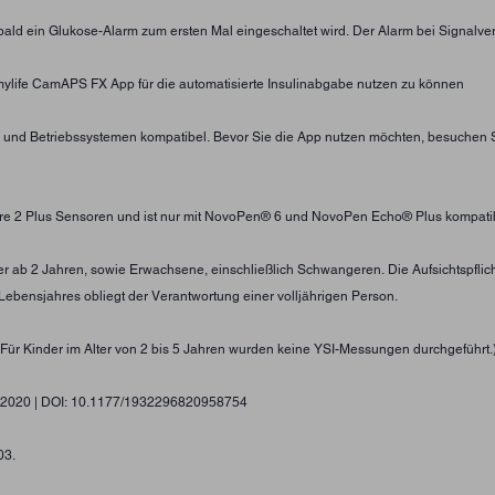
sobald ein Glukose-Alarm zum ersten Mal eingeschaltet wird. Der Alarm bei Signalve
mylife CamAPS FX App für die automatisierte Insulinabgabe nutzen zu können
n und Betriebssystemen kompatibel. Bevor Sie die App nutzen möchten, besuchen
 Libre 2 Plus Sensoren und ist nur mit NovoPen® 6 und NovoPen Echo® Plus kompati
inder ab 2 Jahren, sowie Erwachsene, einschließlich Schwangeren. Die Aufsichtspf
Lebensjahres obliegt der Verantwortung einer volljährigen Person.
Für Kinder im Alter von 2 bis 5 Jahren wurden keine YSI-Messungen durchgeführt.
gy, 2020 | DOI: 10.1177/1932296820958754
03.