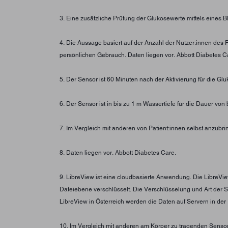
3. Eine zusätzliche Prüfung der Glukosewerte mittels eines
4. Die Aussage basiert auf der Anzahl der Nutzer:innen des
persönlichen Gebrauch. Daten liegen vor. Abbott Diabetes Ca
5. Der Sensor ist 60 Minuten nach der Aktivierung für die G
6. Der Sensor ist in bis zu 1 m Wassertiefe für die Dauer von
7. Im Vergleich mit anderen von Patient:innen selbst anzubr
8. Daten liegen vor. Abbott Diabetes Care.
9. LibreView ist eine cloudbasierte Anwendung. Die LibreVie
Dateiebene verschlüsselt. Die Verschlüsselung und Art der
LibreView in Österreich werden die Daten auf Servern in der
10. Im Vergleich mit anderen am Körper zu tragenden Sensor